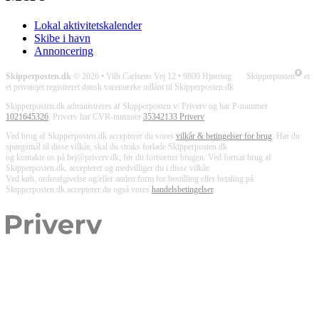
Lokal aktivitetskalender
Skibe i havn
Annoncering
Skipperposten.dk
© 2026 • Vilh Carlsens Vej 12 • 9800 Hjørring Skipperposten
er
et privatejet registreret dansk varemærke udlånt til Skipperposten.dk
Skipperposten.dk administreres af Skipperposten v/ Priverv og har P-nummer
1021645326
. Priverv har CVR-nummer
35342133 Priverv
Ved brug af Skipperposten.dk accepterer du vores
vilkår & betingelser for brug
. Har du
spørgsmål til disse vilkår, skal du straks forlade Skipperposten.dk
og kontakte os på hej@priverv.dk, før du fortsætter brugen. Ved fortsat brug af
Skipperposten.dk, accepterer og medvilliger du i disse vilkår.
Ved køb, ordreafgivelse og/eller anden form for bestilling eller betaling på
Skipperposten.dk accepterer du også vores
handelsbetingelser
.