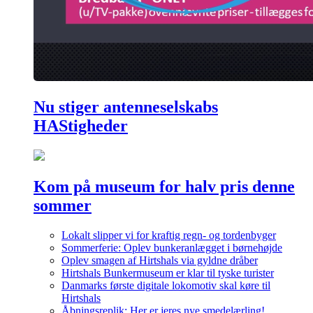
Nu stiger antenneselskabs
HAStigheder
Kom på museum for halv pris denne
sommer
Lokalt slipper vi for kraftig regn- og tordenbyger
Sommerferie: Oplev bunkeranlægget i børnehøjde
Oplev smagen af Hirtshals via gyldne dråber
Hirtshals Bunkermuseum er klar til tyske turister
Danmarks første digitale lokomotiv skal køre til
Hirtshals
Åbningsreplik: Her er jeres nye smedelærling!