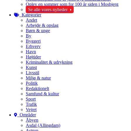
Oplev en sommer som for 100 år siden i Mosbjerg
Se alle vores nyheder
Kategorier
Andet
Arbejde & opslag
Børn & unge
By
Byggeri
Erhverv
Havn
Højtider
Kriminalitet & udrykning
Kunst
Livsstil
Miljø & natur
Politik
Redaktionelt
Samfund & kultur
Sport
Trafik
Vejret
Områder
Åbyen
Asdal (Allingdam)
Astrup