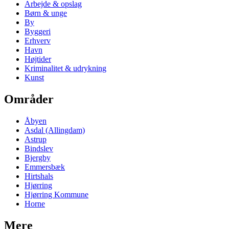
Arbejde & opslag
Børn & unge
By
Byggeri
Erhverv
Havn
Højtider
Kriminalitet & udrykning
Kunst
Områder
Åbyen
Asdal (Allingdam)
Astrup
Bindslev
Bjergby
Emmersbæk
Hirtshals
Hjørring
Hjørring Kommune
Horne
Mere