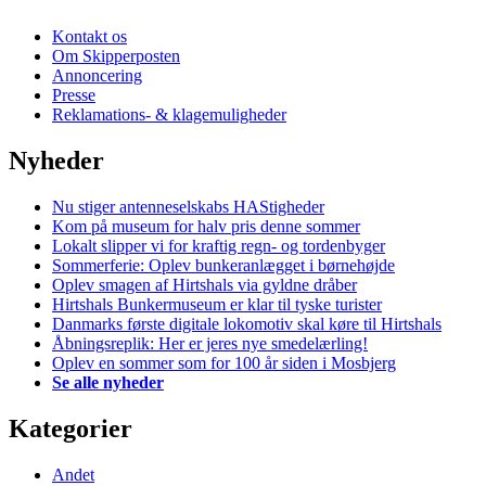
Kontakt os
Om Skipperposten
Annoncering
Presse
Reklamations- & klagemuligheder
Nyheder
Nu stiger antenneselskabs HAStigheder
Kom på museum for halv pris denne sommer
Lokalt slipper vi for kraftig regn- og tordenbyger
Sommerferie: Oplev bunkeranlægget i børnehøjde
Oplev smagen af Hirtshals via gyldne dråber
Hirtshals Bunkermuseum er klar til tyske turister
Danmarks første digitale lokomotiv skal køre til Hirtshals
Åbningsreplik: Her er jeres nye smedelærling!
Oplev en sommer som for 100 år siden i Mosbjerg
Se alle nyheder
Kategorier
Andet