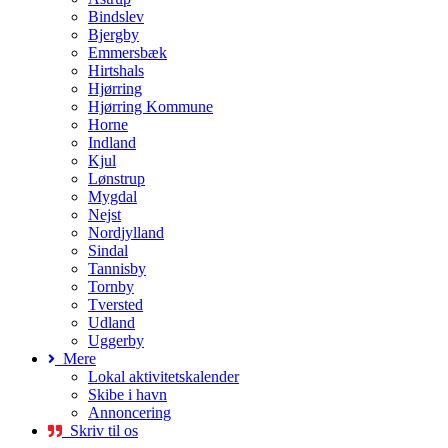
Bindslev
Bjergby
Emmersbæk
Hirtshals
Hjørring
Hjørring Kommune
Horne
Indland
Kjul
Lønstrup
Mygdal
Nejst
Nordjylland
Sindal
Tannisby
Tornby
Tversted
Udland
Uggerby
Mere
Lokal aktivitetskalender
Skibe i havn
Annoncering
Skriv til os