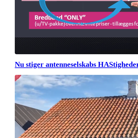
Nu stiger antenneselskabs HAStighede