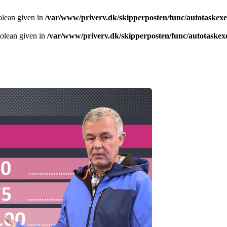
olean given in
/var/www/priverv.dk/skipperposten/func/autotaskex
oolean given in
/var/www/priverv.dk/skipperposten/func/autotaskex