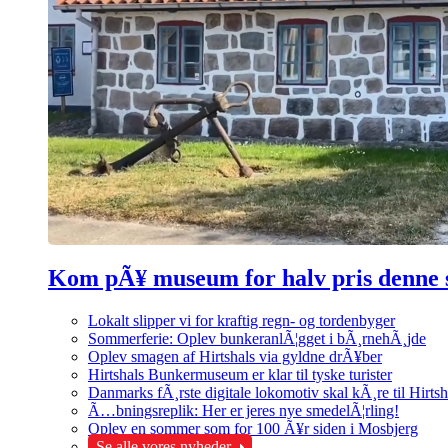
Kom pÃ¥ museum for halv pris denne
Lokalt slipper vi for kraftig regn- og tordenbyger
Sommerferie: Oplev bunkeranlÃ¦gget i bÃ¸rnehÃ¸jde
Oplev smagen af Hirtshals via gyldne drÃ¥ber
Hirtshals Bunkermuseum er klar til tyske turister
Danmarks fÃ¸rste digitale lokomotiv skal kÃ¸re til Hirtsh
Ã…bningsreplik: Her er jeres nye smedelÃ¦rling!
Oplev en sommer som for 100 Ã¥r siden i Mosbjerg
Se alle vores nyheder