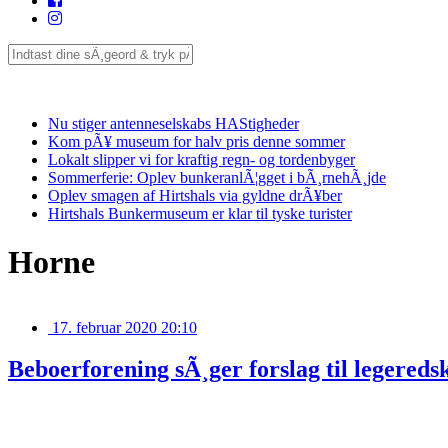
Seneste
Nu stiger antenneselskabs HAStigheder
Kom pÃ¥ museum for halv pris denne sommer
Lokalt slipper vi for kraftig regn- og tordenbyger
Sommerferie: Oplev bunkeranlÃ¦gget i bÃ¸rnehÃ¸jde
Oplev smagen af Hirtshals via gyldne drÃ¥ber
Hirtshals Bunkermuseum er klar til tyske turister
Horne
17. februar 2020 20:10
Beboerforening sÃ¸ger forslag til legereds