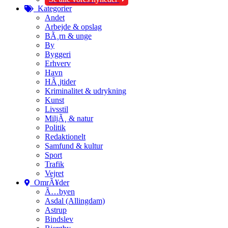
Kategorier
Andet
Arbejde & opslag
BÃ¸rn & unge
By
Byggeri
Erhverv
Havn
HÃ¸jtider
Kriminalitet & udrykning
Kunst
Livsstil
MiljÃ¸ & natur
Politik
Redaktionelt
Samfund & kultur
Sport
Trafik
Vejret
OmrÃ¥der
Ã…byen
Asdal (Allingdam)
Astrup
Bindslev