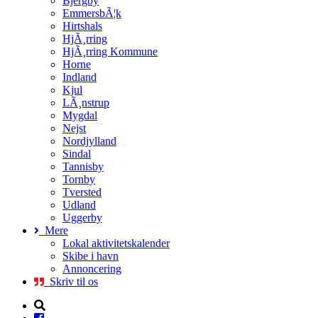
Bjergby
EmmersbÃ¦k
Hirtshals
HjÃ¸rring
HjÃ¸rring Kommune
Horne
Indland
Kjul
LÃ¸nstrup
Mygdal
Nejst
Nordjylland
Sindal
Tannisby
Tornby
Tversted
Udland
Uggerby
Mere
Lokal aktivitetskalender
Skibe i havn
Annoncering
Skriv til os