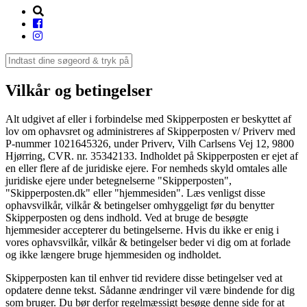
Vilkår og betingelser
Alt udgivet af eller i forbindelse med Skipperposten er beskyttet af
lov om ophavsret og administreres af Skipperposten v/ Priverv med
P-nummer 1021645326, under Priverv, Vilh Carlsens Vej 12, 9800
Hjørring, CVR. nr. 35342133. Indholdet på Skipperposten er ejet af
en eller flere af de juridiske ejere. For nemheds skyld omtales alle
juridiske ejere under betegnelserne "Skipperposten",
"Skipperposten.dk" eller "hjemmesiden". Læs venligst disse
ophavsvilkår, vilkår & betingelser omhyggeligt før du benytter
Skipperposten og dens indhold. Ved at bruge de besøgte
hjemmesider accepterer du betingelserne. Hvis du ikke er enig i
vores ophavsvilkår, vilkår & betingelser beder vi dig om at forlade
og ikke længere bruge hjemmesiden og indholdet.
Skipperposten kan til enhver tid revidere disse betingelser ved at
opdatere denne tekst. Sådanne ændringer vil være bindende for dig
som bruger. Du bør derfor regelmæssigt besøge denne side for at