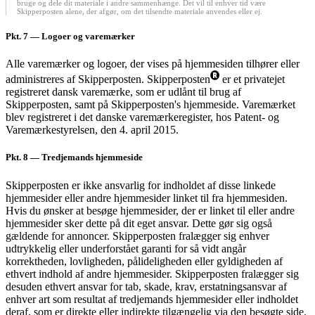
bruge og dele dit materiale i andre sammenhænge. Det vil til enhver tid være
Skipperposten alene, der afgør, om det tilsendte materiale anvendes eller ej.
Pkt. 7
— Logoer og varemærker
Alle varemærker og logoer, der vises på hjemmesiden tilhører eller
administreres af Skipperposten. Skipperposten
er et privatejet
registreret dansk varemærke, som er udlånt til brug af
Skipperposten, samt på Skipperposten's hjemmeside. Varemærket
blev registreret i det danske varemærkeregister, hos Patent- og
Varemærkestyrelsen, den 4. april 2015.
Pkt. 8
— Tredjemands hjemmeside
Skipperposten er ikke ansvarlig for indholdet af disse linkede
hjemmesider eller andre hjemmesider linket til fra hjemmesiden.
Hvis du ønsker at besøge hjemmesider, der er linket til eller andre
hjemmesider sker dette på dit eget ansvar. Dette gør sig også
gældende for annoncer. Skipperposten fralægger sig enhver
udtrykkelig eller underforstået garanti for så vidt angår
korrektheden, lovligheden, pålideligheden eller gyldigheden af
ethvert indhold af andre hjemmesider. Skipperposten fralægger sig
desuden ethvert ansvar for tab, skade, krav, erstatningsansvar af
enhver art som resultat af tredjemands hjemmesider eller indholdet
deraf, som er direkte eller indirekte tilgængelig via den besøgte side.