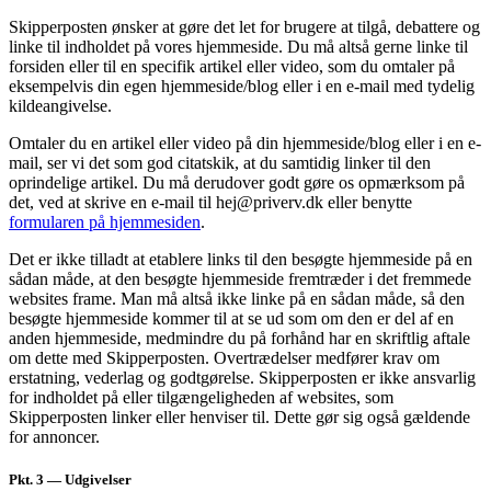
Skipperposten ønsker at gøre det let for brugere at tilgå, debattere og
linke til indholdet på vores hjemmeside. Du må altså gerne linke til
forsiden eller til en specifik artikel eller video, som du omtaler på
eksempelvis din egen hjemmeside/blog eller i en e-mail med tydelig
kildeangivelse.
Omtaler du en artikel eller video på din hjemmeside/blog eller i en e-
mail, ser vi det som god citatskik, at du samtidig linker til den
oprindelige artikel. Du må derudover godt gøre os opmærksom på
det, ved at skrive en e-mail til hej@priverv.dk eller benytte
formularen på hjemmesiden
.
Det er ikke tilladt at etablere links til den besøgte hjemmeside på en
sådan måde, at den besøgte hjemmeside fremtræder i det fremmede
websites frame. Man må altså ikke linke på en sådan måde, så den
besøgte hjemmeside kommer til at se ud som om den er del af en
anden hjemmeside, medmindre du på forhånd har en skriftlig aftale
om dette med Skipperposten. Overtrædelser medfører krav om
erstatning, vederlag og godtgørelse. Skipperposten er ikke ansvarlig
for indholdet på eller tilgængeligheden af websites, som
Skipperposten linker eller henviser til. Dette gør sig også gældende
for annoncer.
Pkt. 3
— Udgivelser