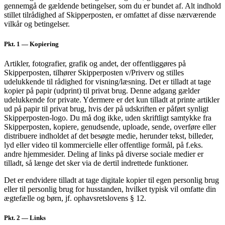
gennemgå de gældende betingelser, som du er bundet af. Alt indhold
stillet tilrådighed af Skipperposten, er omfattet af disse nærværende
vilkår og betingelser.
Pkt. 1
— Kopiering
Artikler, fotografier, grafik og andet, der offentliggøres på
Skipperposten, tilhører Skipperposten v/Priverv og stilles
udelukkende til rådighed for visning/læsning. Det er tilladt at tage
kopier på papir (udprint) til privat brug. Denne adgang gælder
udelukkende for private. Ydermere er det kun tilladt at printe artikler
ud på papir til privat brug, hvis der på udskriften er påført synligt
Skipperposten-logo. Du må dog ikke, uden skriftligt samtykke fra
Skipperposten, kopiere, genudsende, uploade, sende, overføre eller
distribuere indholdet af det besøgte medie, herunder tekst, billeder,
lyd eller video til kommercielle eller offentlige formål, på f.eks.
andre hjemmesider. Deling af links på diverse sociale medier er
tilladt, så længe det sker via de dertil indrettede funktioner.
Det er endvidere tilladt at tage digitale kopier til egen personlig brug
eller til personlig brug for husstanden, hvilket typisk vil omfatte din
ægtefælle og børn, jf. ophavsretslovens § 12.
Pkt. 2
— Links