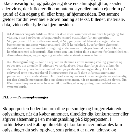
ikke ansvarlig for, og påtager sig ikke erstatningspligt for, skader
eller virus, der inficerer dit computerudstyr eller anden ejendom på
grund af din adgang til, eller brug, af hjemmesiden. Det samme
gælder for din eventuelle downloading af tekst, billeder, materiale,
data, video eller lyde fra hjemmesiden.
4.1 Annonceringsstatistik
— Hvis der ikke er en kommerciel annonce tilgængelig for
visning, vises i stedet en informationsboks med statistikker for annoncering i
Skipperposten. Du er indforstået med, at Skipperposten af tekniske årsager ikke kan
bestemme en annonces visningstal med 100% korrekthed, hvorfor disse eksempel-
statestikker er en matematisk udregning af de seneste 30 dages læsertal på artiklerne,
kombineret med sidestatistik. Skipperposten kan derfor ikke garantere for korrektheden i
disse udregninger, og påtager sig således intet erstatningsansvar herfor.
4.2 Meningsmåling
— Når du afgiver en stemme i vores meningsmåling gemmes og
opbevares din aktuelle IP-adresse i vores database, dette sker for at sikre at kun én
stemme kan afgives fra hver enhed i den pågældende meningsmåling. Du kan til
enhvertid rette henvendelse til Skipperposten for at få dine informationer slettet
permanent fra vores databaser. Din IP-adresse opbevares kun så længe det er nødvendigt
for den aktuelle meningsmåling og slettes permanent, når en meningsmåling slettes. Din
IP-adresse benyttes således hverken til optælling eller oplysning, men udelukkende
systemteknisk.
Pkt. 5
— Personoplysninger
Skipperposten beder kun om dine personlige og brugerrelaterede
oplysninger, når du køber annoncer, tilmelder dig konkurrencer eller
afgiver afstemning i en meningsmåling på Skipperposten. I
forbindelse med køb og tilmelding i konkurrencer indsamles kun
oplysninger du selv opgiver, som primært er navn, adresse og