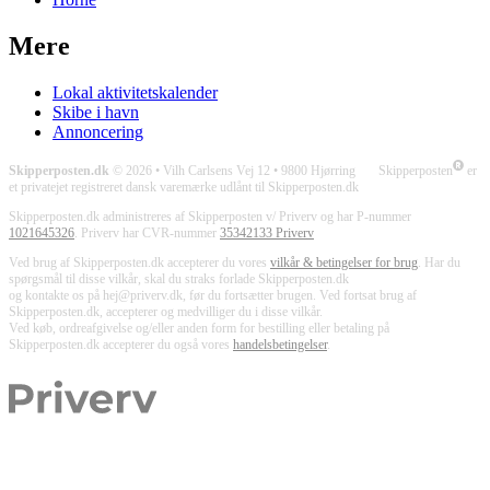
Mere
Lokal aktivitetskalender
Skibe i havn
Annoncering
Skipperposten.dk
© 2026 • Vilh Carlsens Vej 12 • 9800 Hjørring Skipperposten
er
et privatejet registreret dansk varemærke udlånt til Skipperposten.dk
Skipperposten.dk administreres af Skipperposten v/ Priverv og har P-nummer
1021645326
. Priverv har CVR-nummer
35342133 Priverv
Ved brug af Skipperposten.dk accepterer du vores
vilkår & betingelser for brug
. Har du
spørgsmål til disse vilkår, skal du straks forlade Skipperposten.dk
og kontakte os på hej@priverv.dk, før du fortsætter brugen. Ved fortsat brug af
Skipperposten.dk, accepterer og medvilliger du i disse vilkår.
Ved køb, ordreafgivelse og/eller anden form for bestilling eller betaling på
Skipperposten.dk accepterer du også vores
handelsbetingelser
.