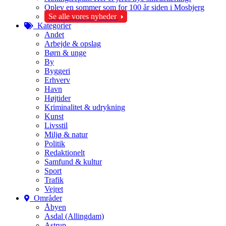
Oplev en sommer som for 100 år siden i Mosbjerg
Se alle vores nyheder
Kategorier
Andet
Arbejde & opslag
Børn & unge
By
Byggeri
Erhverv
Havn
Højtider
Kriminalitet & udrykning
Kunst
Livsstil
Miljø & natur
Politik
Redaktionelt
Samfund & kultur
Sport
Trafik
Vejret
Områder
Åbyen
Asdal (Allingdam)
Astrup