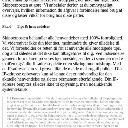
Skipperposten at gøre. Vi anbefaler derfor, at du omhyggeligt
overvejer, hvilken information du afgiver i forbindelse med brug af
disse og læser vilkår for brug hos disse parter.
Pkt. 6
— Tips & henvendelser
Skipperposten behandler alle henvendelser med 100% fortrolighed.
Vi videregiver ikke din identitet, medmindre du giver tilladelse til
det. Vi forbeholder os retten til frit at anvende alle modtagede tips,
dog altid således at det ikke kan tilbageføres til dig. Ved indsendelse
gennem formularen på vores hjemmeside, sender vi sammen med e-
mail'en også din IP-adresse, dette er en sikring mod misbrug. Med
en IP-adresse kan vi i grove tilfælde melde misbrug til politiet. Din
IP-adresse opbevares kun så længe det er nødvendigt for den
aktuelle henvendelse og slettes permanent efterfølgende. Din IP-
adresse benyttes således ikke til oplysning, men udelukkende
systemteknisk.
6.1 Fremsendt materiale
— Når du fremsender videoer eller billeder til Skipperposten,
forventes det at du besidder rettighederne til de fremsendte materialer. Det er altid din
pligt at sørge for, at du er i besiddelse af de fornødne rettigheder til at offentliggøre det
fremsendte. Eventuelle erstatningskrav rettet mod Skipperposten vil blive videresendt til
vedkommende, der måtte have krænket 3. parts rettigheder. Når du fremsender video og
andet materiale til os, giver du Skipperposten ret til at anvende dette tidsubegrænset, på
alle måder og i alle nuværende som kommende medier, herunder også i forbindelse med
markedsføringen og demonstrationen af vores produkter. Dit materiale vil dog aldrig
blive solgt til tredjepart. Du bevarer ophavsretten og kan derfor fortsat til hver en tid