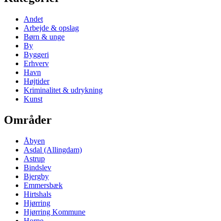
Andet
Arbejde & opslag
Børn & unge
By
Byggeri
Erhverv
Havn
Højtider
Kriminalitet & udrykning
Kunst
Områder
Åbyen
Asdal (Allingdam)
Astrup
Bindslev
Bjergby
Emmersbæk
Hirtshals
Hjørring
Hjørring Kommune
Horne