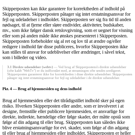
Skipperposten kan ikke garantere for korrektheden af indhold på
Skipperposten. Skipperposten påtager sig intet erstatningsansvar for
fejl og udeladelser i indholdet. Skipperposten ser sig fra tid til anden
nødsaget, til at fjerne eller sløre endivider, aktiviteter, budskaber,
mv., som ikke følger dansk retslovgivning, som er uegnet for visning
eller som på anden måde ikke ønskes præsenteret i Skipperposten.
Skipperposten forbeholder sig al ret og lov til at ændre og/eller
redigere i indhold før disse publiceres, hvorfor Skipperposten ikke
kan stilles til ansvar for udeblivelser eller ændringer, i såvel tekst,
som i billeder og video.
3.1 Direkte udsendelser (webtv)
— Ved brug af Skipperpostens's direkte udsendelser
(ofte kaldt "WebTv") er du indforstået med, at streamingen ofte sendes uredigeret.
Skipperposten garanterer ikke for korrektheden i disse direkte udsendelser. Skipperposten
påtager sig intet erstatningsansvar for fejl og udeladelser i de direkte udsendelser.
Pkt. 4
— Brug af hjemmesiden og dens indhold
Brug af hjemmesiden eller det tilrådigstillet indhold sker på egen
risiko. Hverken Skipperposten eller andre, som er involveret i at
designe, fremstille eller publicere hjemmesiden, er ansvarlige for
direkte, indirekte, hændelige eller følge skader, der måtte opstå som
følge af din adgang til eller brug. Skipperposten kan således ikke
blive erstatningsansvarlige for evt. skader, som følge af din adgang
til eller brug af hjemmesiden eller indholdet. Skipperposten er heller