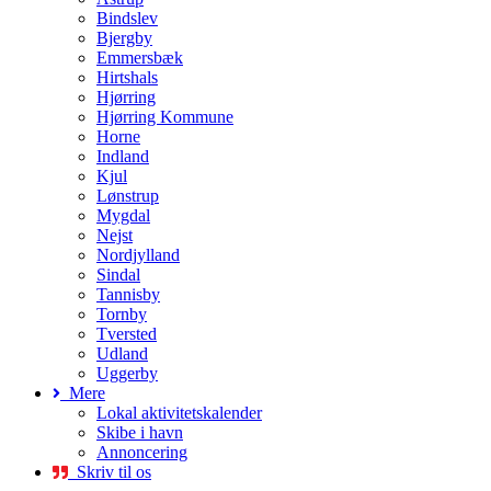
Bindslev
Bjergby
Emmersbæk
Hirtshals
Hjørring
Hjørring Kommune
Horne
Indland
Kjul
Lønstrup
Mygdal
Nejst
Nordjylland
Sindal
Tannisby
Tornby
Tversted
Udland
Uggerby
Mere
Lokal aktivitetskalender
Skibe i havn
Annoncering
Skriv til os