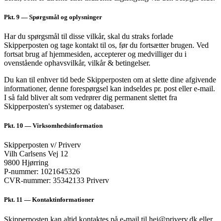
Pkt. 9
— Spørgsmål og oplysninger
Har du spørgsmål til disse vilkår, skal du straks forlade
Skipperposten og tage kontakt til os, før du fortsætter brugen. Ved
fortsat brug af hjemmesiden, accepterer og medvilliger du i
ovenstående ophavsvilkår, vilkår & betingelser.
Du kan til enhver tid bede Skipperposten om at slette dine afgivende
informationer, denne forespørgsel kan indseldes pr. post eller e-mail.
I så fald bliver alt som vedrører dig permanent slettet fra
Skipperposten's systemer og databaser.
Pkt. 10
— Virksomhedsinformation
Skipperposten v/ Priverv
Vilh Carlsens Vej 12
9800 Hjørring
P-nummer: 1021645326
CVR-nummer: 35342133 Priverv
Pkt. 11
— Kontaktinformationer
Skipperposten kan altid kontaktes på e-mail til hej@priverv.dk eller