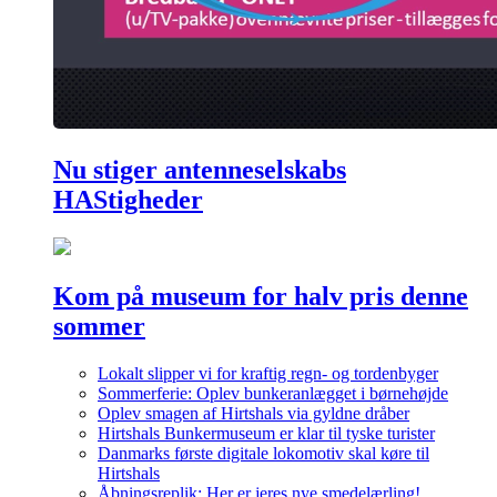
Nu stiger antenneselskabs
HAStigheder
Kom på museum for halv pris denne
sommer
Lokalt slipper vi for kraftig regn- og tordenbyger
Sommerferie: Oplev bunkeranlægget i børnehøjde
Oplev smagen af Hirtshals via gyldne dråber
Hirtshals Bunkermuseum er klar til tyske turister
Danmarks første digitale lokomotiv skal køre til
Hirtshals
Åbningsreplik: Her er jeres nye smedelærling!