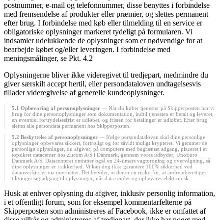
postnummer, e-mail og telefonnummer, disse benyttes i forbindelse
med fremsendelse af produkter eller præmier, og slettes permanent
efter brug. I forbindelse med køb eller tilmelding til en service er
obligatoriske oplysninger markeret tydeligt på formularen. Vi
indsamler udelukkende de oplysninger som er nødvendige for at
bearbejde købet og/eller leveringen. I forbindelse med
meningsmålinger, se Pkt. 4.2
Oplysningerne bliver ikke videregivet til tredjepart, medmindre du
giver særskilt accept hertil, eller persondataloven undtagelsesvis
tillader videregivelse af generelle kundeoplysninger.
5.1 Opbevaring af personoplysninger
— Når du køber tjenester på Skipperposten har vi
brug for dine personoplysninger som dokumentation, indtil tjenesten er betalt og leveret,
en eventuel fortrydelsesfrist er udløbet, og fristen for betalinger er udløbet. Efter brug
slettes alle persondata permanent hos Skipperposten.
5.2 Beskyttelse af personoplysninger
— Ifølge persondataloven skal dine personlige
oplysninger opbevares sikkert, fortroligt og for såvidt muligt krypteret. Vi gemmer de
personlige oplysninger, du afgiver, på computere med begrænset adgang, placeret i et
topsikret datacenter hos Zitcom A/S i Danmark, gennem vores udbyder, UnoEuro
Danmark A/S. Datacenteret omfatter også en 24-timers vagtordning og overvågning, så
dine oplysninger er i sikkerhed. Vi kan dog ikke garantere 100% sikkerhed ved
dataoverførsler via internettet. Det betyder, at der er en risiko for, at andre uberettiget
tiltvinger sig adgang til oplysninger, når data sendes og opbevares elektronisk.
Husk at enhver oplysning du afgiver, inklusiv personlig information,
i et offentligt forum, som for eksempel kommentarfelterne på
Skipperposten som administreres af Facebook, ikke er omfattet af
disse vilkår og administreres af tredjepart, der ikke har noget med