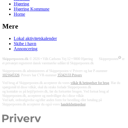
Hjørring
Hjørring Kommune
Horne
Mere
Lokal aktivitetskalender
Skibe i havn
Annoncering
Skipperposten.dk
© 2026 • Vilh Carlsens Vej 12 • 9800 Hjørring Skipperposten
er
et privatejet registreret dansk varemærke udlånt til Skipperposten.dk
Skipperposten.dk administreres af Skipperposten v/ Priverv og har P-nummer
1021645326
. Priverv har CVR-nummer
35342133 Priverv
Ved brug af Skipperposten.dk accepterer du vores
vilkår & betingelser for brug
. Har du
spørgsmål til disse vilkår, skal du straks forlade Skipperposten.dk
og kontakte os på hej@priverv.dk, før du fortsætter brugen. Ved fortsat brug af
Skipperposten.dk, accepterer og medvilliger du i disse vilkår.
Ved køb, ordreafgivelse og/eller anden form for bestilling eller betaling på
Skipperposten.dk accepterer du også vores
handelsbetingelser
.