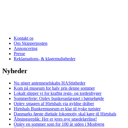
Kontakt os
Om Skipperposten
Annoncering
Presse
Reklamations- & klagemuligheder
Nyheder
Nu stiger antenneselskabs HAStigheder
Kom på museum for halv pris denne sommer
Lokalt slipper vi for kraftig regn- og tordenbyger
Sommerferie: Oplev bunkeranlægget i børnehøjde
Oplev smagen af Hirtshals via gyldne dråber
Hirtshals Bunkermuseum er klar til tyske turister
Danmarks første digitale lokomotiv skal køre til Hirtshals
Åbningsreplik: Her er jeres nye smedelærling!
Oplev en sommer som for 100 år siden i Mosbjerg