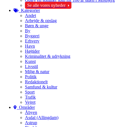
Oplev en sommer som for 100 år siden i Mosbjerg
Se alle vores nyheder
Kategorier
Andet
Arbejde & opslag
Børn & unge
By
Byggeri
Erhverv
Havn
Højtider
Kriminalitet & udrykning
Kunst
Livsstil
Miljø & natur
Politik
Redaktionelt
Samfund & kultur
Sport
Trafik
Vejret
Områder
Åbyen
Asdal (Allingdam)
Astrup