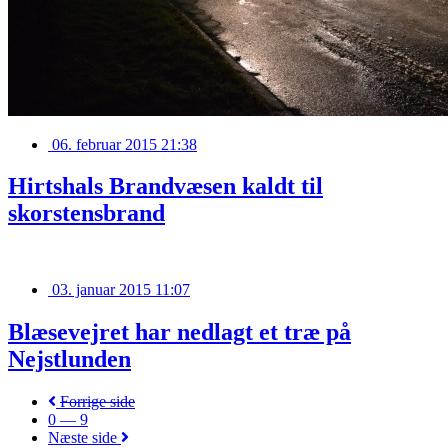
06. februar 2015 21:38
Hirtshals Brandvæsen kaldt til
skorstensbrand
03. januar 2015 11:07
Blæsevejret har nedlagt et træ på
Nejstlunden
Forrige side
0 — 9
Næste side