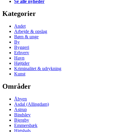
Se alle nyheder
Kategorier
Andet
Arbejde & opslag
Børn & unge
By
Byggeri
Erhverv
Havn
Højtider
Kriminalitet & udrykning
Kunst
Områder
Åbyen
Asdal (Allingdam)
Astrup
Bindslev
Bjergby
Emmersbæk
Hirtshals