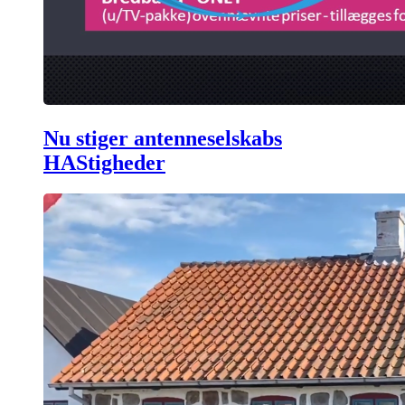
Nu stiger antenneselskabs
HAStigheder