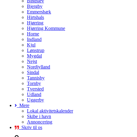
Bindslev
Bjergby
Emmersbæk
Hirtshals
Hjørring
Hjørring Kommune
Horne
Indland
Kjul
Lønstrup
Mygdal
Nejst
Nordjylland
Sindal
Tannisby
Tornby
Tversted
Udland
Uggerby
Mere
Lokal aktivitetskalender
Skibe i havn
Annoncering
Skriv til os