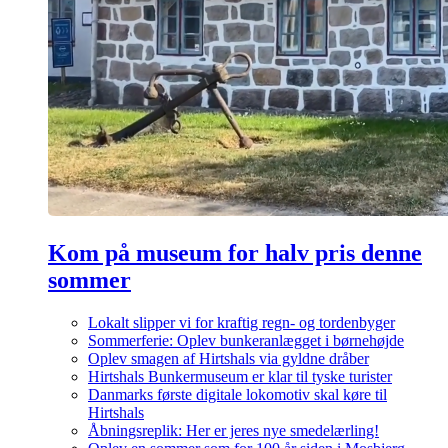
Kom på museum for halv pris denne
sommer
Lokalt slipper vi for kraftig regn- og tordenbyger
Sommerferie: Oplev bunkeranlægget i børnehøjde
Oplev smagen af Hirtshals via gyldne dråber
Hirtshals Bunkermuseum er klar til tyske turister
Danmarks første digitale lokomotiv skal køre til
Hirtshals
Åbningsreplik: Her er jeres nye smedelærling!