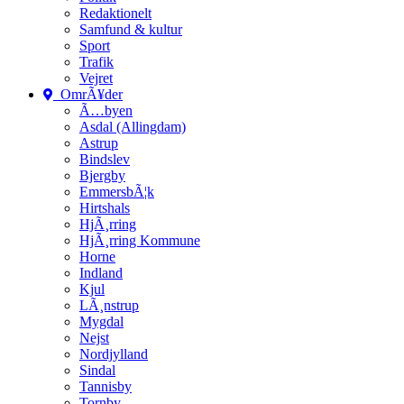
Redaktionelt
Samfund & kultur
Sport
Trafik
Vejret
OmrÃ¥der
Ã…byen
Asdal (Allingdam)
Astrup
Bindslev
Bjergby
EmmersbÃ¦k
Hirtshals
HjÃ¸rring
HjÃ¸rring Kommune
Horne
Indland
Kjul
LÃ¸nstrup
Mygdal
Nejst
Nordjylland
Sindal
Tannisby
Tornby