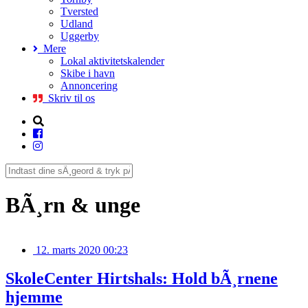
Tversted
Udland
Uggerby
Mere
Lokal aktivitetskalender
Skibe i havn
Annoncering
Skriv til os
BÃ¸rn & unge
12. marts 2020 00:23
SkoleCenter Hirtshals: Hold bÃ¸rnene
hjemme