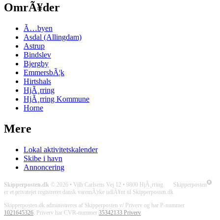
OmrÃ¥der
Ã…byen
Asdal (Allingdam)
Astrup
Bindslev
Bjergby
EmmersbÃ¦k
Hirtshals
HjÃ¸rring
HjÃ¸rring Kommune
Horne
Mere
Lokal aktivitetskalender
Skibe i havn
Annoncering
Skipperposten.dk
© 2026 • Vilh Carlsens Vej 12 • 9800 HjÃ¸rring Skipperposten
er et privatejet registreret dansk varemÃ¦rke udlÃ¥nt til Skipperposten.dk
Skipperposten.dk administreres af Skipperposten v/ Priverv og har P-nummer
1021645326
. Priverv har CVR-nummer
35342133 Priverv