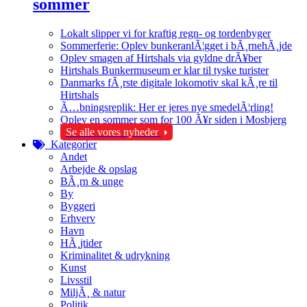
sommer
Lokalt slipper vi for kraftig regn- og tordenbyger
Sommerferie: Oplev bunkeranlÃ¦gget i bÃ¸rnehÃ¸jde
Oplev smagen af Hirtshals via gyldne drÃ¥ber
Hirtshals Bunkermuseum er klar til tyske turister
Danmarks fÃ¸rste digitale lokomotiv skal kÃ¸re til
Hirtshals
Ã…bningsreplik: Her er jeres nye smedelÃ¦rling!
Oplev en sommer som for 100 Ã¥r siden i Mosbjerg
Se alle vores nyheder
Kategorier
Andet
Arbejde & opslag
BÃ¸rn & unge
By
Byggeri
Erhverv
Havn
HÃ¸jtider
Kriminalitet & udrykning
Kunst
Livsstil
MiljÃ¸ & natur
Politik