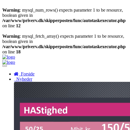
Warning
: mysql_num_rows() expects parameter 1 to be resource,
boolean given in
/var/www/priverv.dk/skipperposten/func/autotaskexecutor.php
on line
12
Warning
: mysql_fetch_array() expects parameter 1 to be resource,
boolean given in
/var/www/priverv.dk/skipperposten/func/autotaskexecutor.php
on line
18
Menu
Forside
Nyheder