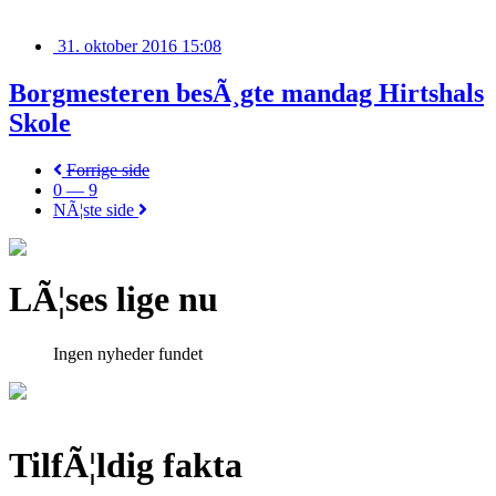
31. oktober 2016 15:08
Borgmesteren besÃ¸gte mandag Hirtshals
Skole
Forrige side
0 — 9
NÃ¦ste side
LÃ¦ses lige nu
Ingen nyheder fundet
TilfÃ¦ldig fakta