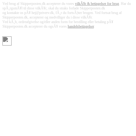
Ved brug af Skipperposten.dk accepterer du vores
vilkÃ¥r & betingelser for brug
. Har du
spÃ¸rgsmÃ¥l til disse vilkÃ¥r, skal du straks forlade Skipperposten.dk
og kontakte os pÃ¥ hej@priverv.dk, fÃ¸r du fortsÃ¦tter brugen. Ved fortsat brug af
Skipperposten.dk, accepterer og medvilliger du i disse vilkÃ¥r.
Ved kÃ¸b, ordreafgivelse og/eller anden form for bestilling eller betaling pÃ¥
Skipperposten.dk accepterer du ogsÃ¥ vores
handelsbetingelser
.