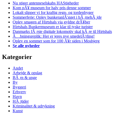
Nu stiger antenneselskabs HAStigheder
Kom pÃ¥ museum for halv pris denne sommer
Lokalt slipper vi for kraftig regn- og tordenbyger
Sommerferie: Oplev bunkeranlÃ¦gget i bÃ¸rnehÃ¸jde
Oplev smagen af Hirtshals via gyldne drÃ¥ber
Hirtshals Bunkermuseum er klar til tyske turister
Danmarks fÃ¸rste digitale lokomotiv skal kÃ¸re til Hirtshals
Ã…bningsreplik: Her er jeres nye smedelÃ¦rling!
Oplev en sommer som for 100 Ã¥r siden i Mosbjerg
Se alle nyheder
Kategorier
Andet
Arbejde & opslag
BÃ¸rn & unge
By
Byggeri
Erhverv
Havn
HÃ¸jtider
Kriminalitet & udrykning
Kunst