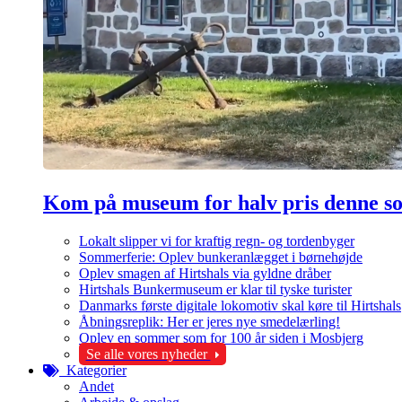
Kom på museum for halv pris denne 
Lokalt slipper vi for kraftig regn- og tordenbyger
Sommerferie: Oplev bunkeranlægget i børnehøjde
Oplev smagen af Hirtshals via gyldne dråber
Hirtshals Bunkermuseum er klar til tyske turister
Danmarks første digitale lokomotiv skal køre til Hirtshals
Åbningsreplik: Her er jeres nye smedelærling!
Oplev en sommer som for 100 år siden i Mosbjerg
Se alle vores nyheder
Kategorier
Andet