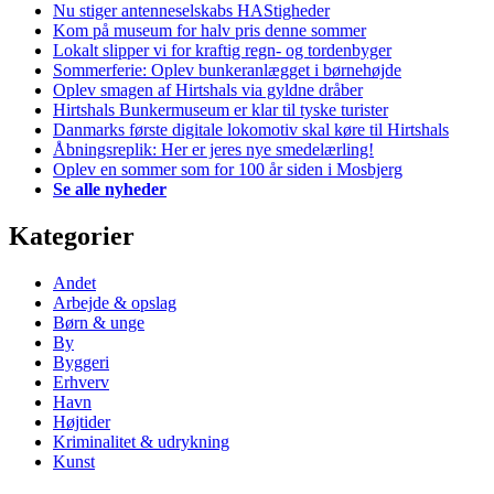
Nu stiger antenneselskabs HAStigheder
Kom på museum for halv pris denne sommer
Lokalt slipper vi for kraftig regn- og tordenbyger
Sommerferie: Oplev bunkeranlægget i børnehøjde
Oplev smagen af Hirtshals via gyldne dråber
Hirtshals Bunkermuseum er klar til tyske turister
Danmarks første digitale lokomotiv skal køre til Hirtshals
Åbningsreplik: Her er jeres nye smedelærling!
Oplev en sommer som for 100 år siden i Mosbjerg
Se alle nyheder
Kategorier
Andet
Arbejde & opslag
Børn & unge
By
Byggeri
Erhverv
Havn
Højtider
Kriminalitet & udrykning
Kunst