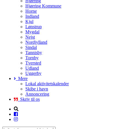
Hjørring
Hjørring Kommune
Horne
Indland
Kjul
Lønstrup
Mygdal
Nejst
Nordjylland
Sindal
Tannisby
Tornby
Tversted
Udland
Uggerby
Mere
Lokal aktivitetskalender
Skibe i havn
Annoncering
Skriv til os