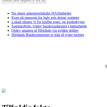
Seneste
Nu stiger antenneselskabs HAStigheder
Kom på museum for halv pris denne sommer
Lokalt slipper vi for kraftig regn- og tordenbyger
Sommerferie: Oplev bunkeranlægget i børnehøjde
Oplev smagen af Hirtshals via gyldne dråber
Hirtshals Bunkermuseum er klar til tyske turister
S