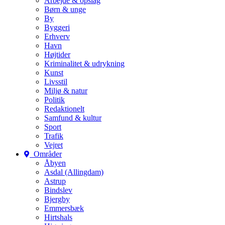
Arbejde & opslag
Børn & unge
By
Byggeri
Erhverv
Havn
Højtider
Kriminalitet & udrykning
Kunst
Livsstil
Miljø & natur
Politik
Redaktionelt
Samfund & kultur
Sport
Trafik
Vejret
Områder
Åbyen
Asdal (Allingdam)
Astrup
Bindslev
Bjergby
Emmersbæk
Hirtshals