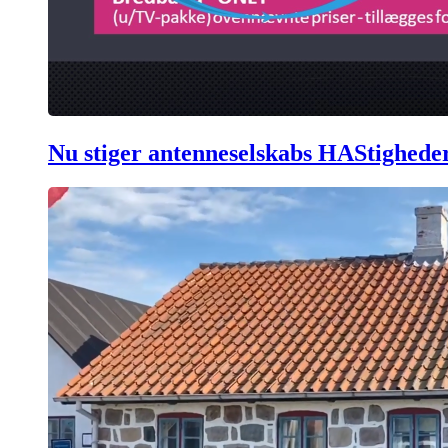
Nu stiger antenneselskabs HAStighede