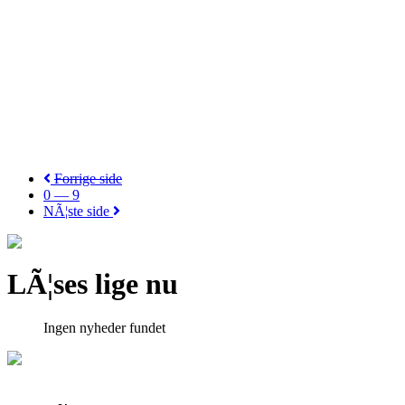
Forrige side
0 — 9
NÃ¦ste side
LÃ¦ses lige nu
Ingen nyheder fundet