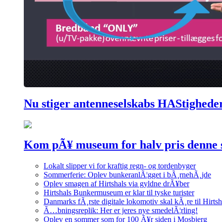
Nu stiger antenneselskabs HAStighede
Kom pÃ¥ museum for halv pris denne
Lokalt slipper vi for kraftig regn- og tordenbyger
Sommerferie: Oplev bunkeranlÃ¦gget i bÃ¸rnehÃ¸jde
Oplev smagen af Hirtshals via gyldne drÃ¥ber
Hirtshals Bunkermuseum er klar til tyske turister
Danmarks fÃ¸rste digitale lokomotiv skal kÃ¸re til Hirtsh
Ã…bningsreplik: Her er jeres nye smedelÃ¦rling!
Oplev en sommer som for 100 Ã¥r siden i Mosbjerg