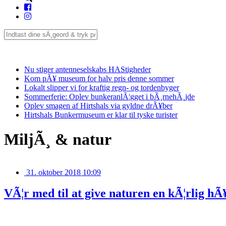
Seneste
Nu stiger antenneselskabs HAStigheder
Kom pÃ¥ museum for halv pris denne sommer
Lokalt slipper vi for kraftig regn- og tordenbyger
Sommerferie: Oplev bunkeranlÃ¦gget i bÃ¸rnehÃ¸jde
Oplev smagen af Hirtshals via gyldne drÃ¥ber
Hirtshals Bunkermuseum er klar til tyske turister
MiljÃ¸ & natur
31. oktober 2018 10:09
VÃ¦r med til at give naturen en kÃ¦rlig hÃ