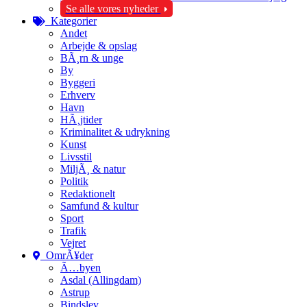
Se alle vores nyheder
Kategorier
Andet
Arbejde & opslag
BÃ¸rn & unge
By
Byggeri
Erhverv
Havn
HÃ¸jtider
Kriminalitet & udrykning
Kunst
Livsstil
MiljÃ¸ & natur
Politik
Redaktionelt
Samfund & kultur
Sport
Trafik
Vejret
OmrÃ¥der
Ã…byen
Asdal (Allingdam)
Astrup
Bindslev