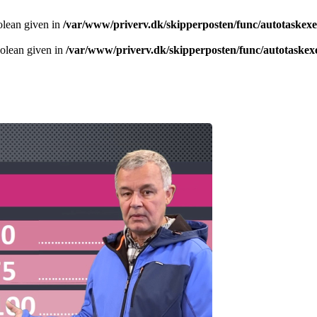
olean given in
/var/www/priverv.dk/skipperposten/func/autotaskex
oolean given in
/var/www/priverv.dk/skipperposten/func/autotaskex