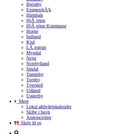
Bjergby
EmmersbÃ¦k
Hirtshals
HjÃ¸rring
HjÃ¸rring Kommune
Horne
Indland
Kjul
LÃ¸nstrup
Mygdal
Nejst
Nordjylland
Sindal
Tannisby
Tornby
Tversted
Udland
Uggerby
Mere
Lokal aktivitetskalender
Skibe i havn
Annoncering
Skriv til os