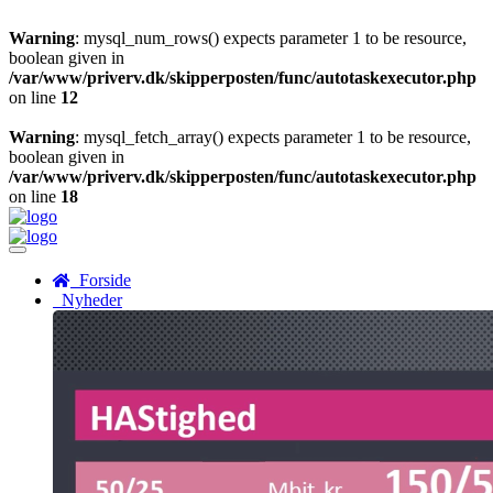
Warning
: mysql_num_rows() expects parameter 1 to be resource,
boolean given in
/var/www/priverv.dk/skipperposten/func/autotaskexecutor.php
on line
12
Warning
: mysql_fetch_array() expects parameter 1 to be resource,
boolean given in
/var/www/priverv.dk/skipperposten/func/autotaskexecutor.php
on line
18
Menu
Forside
Nyheder