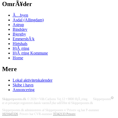
OmrÃ¥der
Ã…byen
Asdal (Allingdam)
Astrup
Bindslev
Bjergby
EmmersbÃ¦k
Hirtshals
HjÃ¸rring
HjÃ¸rring Kommune
Horne
Mere
Lokal aktivitetskalender
Skibe i havn
Annoncering
Skipperposten.dk
© 2026 • Vilh Carlsens Vej 12 • 9800 HjÃ¸rring Skipperposten
er et privatejet registreret dansk varemÃ¦rke udlÃ¥nt til Skipperposten.dk
Skipperposten.dk administreres af Skipperposten v/ Priverv og har P-nummer
1021645326
. Priverv har CVR-nummer
35342133 Priverv