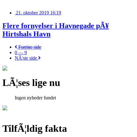
21. oktober 2019 16:19
Flere fornyelser i Havnegade pÃ¥
Hirtshals Havn
Forrige side
0 — 9
NÃ¦ste side
LÃ¦ses lige nu
Ingen nyheder fundet
TilfÃ¦ldig fakta