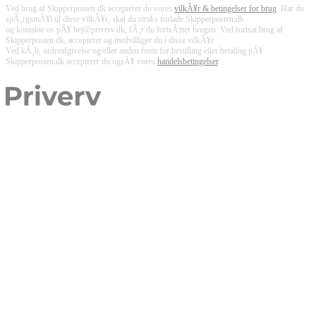
Ved brug af Skipperposten.dk accepterer du vores
vilkÃ¥r & betingelser for brug
. Har du
spÃ¸rgsmÃ¥l til disse vilkÃ¥r, skal du straks forlade Skipperposten.dk
og kontakte os pÃ¥ hej@priverv.dk, fÃ¸r du fortsÃ¦tter brugen. Ved fortsat brug af
Skipperposten.dk, accepterer og medvilliger du i disse vilkÃ¥r.
Ved kÃ¸b, ordreafgivelse og/eller anden form for bestilling eller betaling pÃ¥
Skipperposten.dk accepterer du ogsÃ¥ vores
handelsbetingelser
.