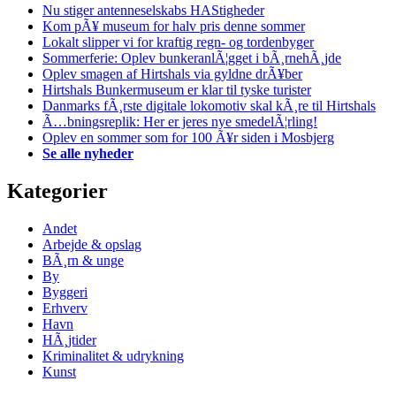
Nu stiger antenneselskabs HAStigheder
Kom pÃ¥ museum for halv pris denne sommer
Lokalt slipper vi for kraftig regn- og tordenbyger
Sommerferie: Oplev bunkeranlÃ¦gget i bÃ¸rnehÃ¸jde
Oplev smagen af Hirtshals via gyldne drÃ¥ber
Hirtshals Bunkermuseum er klar til tyske turister
Danmarks fÃ¸rste digitale lokomotiv skal kÃ¸re til Hirtshals
Ã…bningsreplik: Her er jeres nye smedelÃ¦rling!
Oplev en sommer som for 100 Ã¥r siden i Mosbjerg
Se alle nyheder
Kategorier
Andet
Arbejde & opslag
BÃ¸rn & unge
By
Byggeri
Erhverv
Havn
HÃ¸jtider
Kriminalitet & udrykning
Kunst