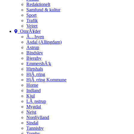
Redaktionelt
Samfund & kultur
Sport
Trafik
Vejret
OmrÃ¥der
Ã…byen
Asdal (Allingdam)
Astrup
Bindslev
Bjergby
EmmersbÃ¦k
Hirtshals
HjÃ¸rring
HjÃ¸rring Kommune
Horne
Indland
Kjul
LÃ¸nstrup
Mygdal
Nejst
Nordjylland
Sindal
Tannisby
Tornby