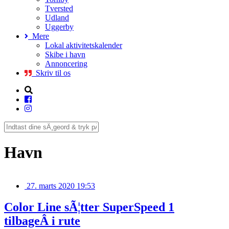
Tversted
Udland
Uggerby
Mere
Lokal aktivitetskalender
Skibe i havn
Annoncering
Skriv til os
Havn
27. marts 2020 19:53
Color Line sÃ¦tter SuperSpeed 1
tilbageÂ i rute