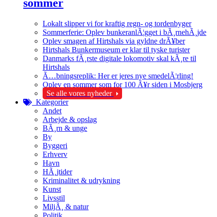
sommer
Lokalt slipper vi for kraftig regn- og tordenbyger
Sommerferie: Oplev bunkeranlÃ¦gget i bÃ¸rnehÃ¸jde
Oplev smagen af Hirtshals via gyldne drÃ¥ber
Hirtshals Bunkermuseum er klar til tyske turister
Danmarks fÃ¸rste digitale lokomotiv skal kÃ¸re til
Hirtshals
Ã…bningsreplik: Her er jeres nye smedelÃ¦rling!
Oplev en sommer som for 100 Ã¥r siden i Mosbjerg
Se alle vores nyheder
Kategorier
Andet
Arbejde & opslag
BÃ¸rn & unge
By
Byggeri
Erhverv
Havn
HÃ¸jtider
Kriminalitet & udrykning
Kunst
Livsstil
MiljÃ¸ & natur
Politik