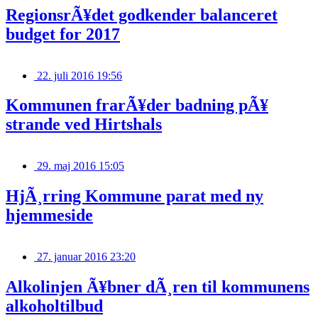
RegionsrÃ¥det godkender balanceret
budget for 2017
22. juli 2016 19:56
Kommunen frarÃ¥der badning pÃ¥
strande ved Hirtshals
29. maj 2016 15:05
HjÃ¸rring Kommune parat med ny
hjemmeside
27. januar 2016 23:20
Alkolinjen Ã¥bner dÃ¸ren til kommunens
alkoholtilbud