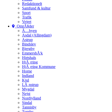
Redaktionelt
Samfund & kultur
Sport
Trafik
Vejret
OmrÃ¥der
Ã…byen
Asdal (Allingdam)
Astrup
Bindslev
Bjergby
EmmersbÃ¦k
Hirtshals
HjÃ¸rring
HjÃ¸rring Kommune
Horne
Indland
Kjul
LÃ¸nstrup
Mygdal
Nejst
Nordjylland
Sindal
Tannisby
Tornby