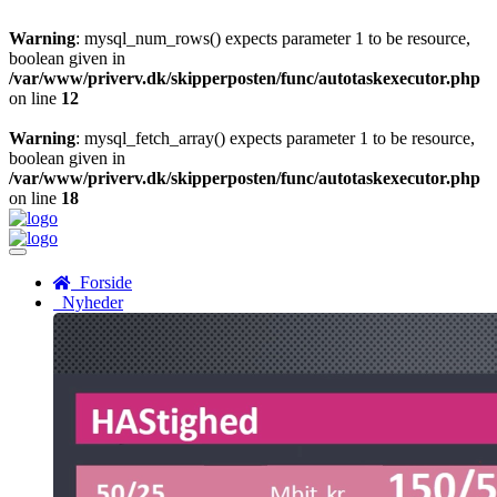
Warning
: mysql_num_rows() expects parameter 1 to be resource,
boolean given in
/var/www/priverv.dk/skipperposten/func/autotaskexecutor.php
on line
12
Warning
: mysql_fetch_array() expects parameter 1 to be resource,
boolean given in
/var/www/priverv.dk/skipperposten/func/autotaskexecutor.php
on line
18
Menu
Forside
Nyheder