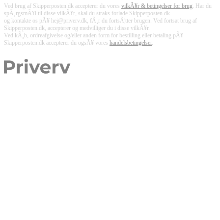
Ved brug af Skipperposten.dk accepterer du vores
vilkÃ¥r & betingelser for brug
. Har du
spÃ¸rgsmÃ¥l til disse vilkÃ¥r, skal du straks forlade Skipperposten.dk
og kontakte os pÃ¥ hej@priverv.dk, fÃ¸r du fortsÃ¦tter brugen. Ved fortsat brug af
Skipperposten.dk, accepterer og medvilliger du i disse vilkÃ¥r.
Ved kÃ¸b, ordreafgivelse og/eller anden form for bestilling eller betaling pÃ¥
Skipperposten.dk accepterer du ogsÃ¥ vores
handelsbetingelser
.