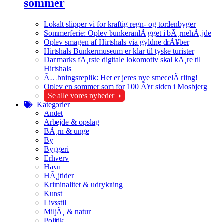
sommer
Lokalt slipper vi for kraftig regn- og tordenbyger
Sommerferie: Oplev bunkeranlÃ¦gget i bÃ¸rnehÃ¸jde
Oplev smagen af Hirtshals via gyldne drÃ¥ber
Hirtshals Bunkermuseum er klar til tyske turister
Danmarks fÃ¸rste digitale lokomotiv skal kÃ¸re til
Hirtshals
Ã…bningsreplik: Her er jeres nye smedelÃ¦rling!
Oplev en sommer som for 100 Ã¥r siden i Mosbjerg
Se alle vores nyheder
Kategorier
Andet
Arbejde & opslag
BÃ¸rn & unge
By
Byggeri
Erhverv
Havn
HÃ¸jtider
Kriminalitet & udrykning
Kunst
Livsstil
MiljÃ¸ & natur
Politik