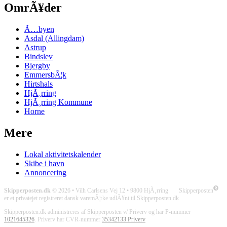
OmrÃ¥der
Ã…byen
Asdal (Allingdam)
Astrup
Bindslev
Bjergby
EmmersbÃ¦k
Hirtshals
HjÃ¸rring
HjÃ¸rring Kommune
Horne
Mere
Lokal aktivitetskalender
Skibe i havn
Annoncering
Skipperposten.dk
© 2026 • Vilh Carlsens Vej 12 • 9800 HjÃ¸rring Skipperposten
er et privatejet registreret dansk varemÃ¦rke udlÃ¥nt til Skipperposten.dk
Skipperposten.dk administreres af Skipperposten v/ Priverv og har P-nummer
1021645326
. Priverv har CVR-nummer
35342133 Priverv