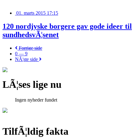
01. marts 2015 17:15
120 nordjyske borgere gav gode ideer til
sundhedsvÃ¦senet
Forrige side
0 — 9
NÃ¦ste side
LÃ¦ses lige nu
Ingen nyheder fundet
TilfÃ¦ldig fakta