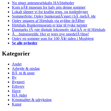
Nu stiger antenneselskabs HAStigheder
Kom pÃ¥ museum for halv pris denne sommer
Lokalt slipper vi for kraftig regn- og tordenbyger
Sommerferie: Oplev bunkeranlÃ¦gget i bÃ¸rnehÃ¸jde
Oplev smagen af Hirtshals via gyldne drÃ¥ber
Hirtshals Bunkermuseum er klar til tyske turister
Danmarks fÃ¸rste digitale lokomotiv skal kÃ¸re til Hirtshals
Ã…bningsreplik: Her er jeres nye smedelÃ¦rling!
Oplev en sommer som for 100 Ã¥r siden i Mosbjerg
Se alle nyheder
Kategorier
Andet
Arbejde & opslag
BÃ¸rn & unge
By
Byggeri
Erhverv
Havn
HÃ¸jtider
Kriminalitet & udrykning
Kunst