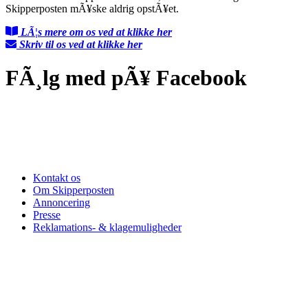
Skipperposten mÃ¥ske aldrig opstÃ¥et.
LÃ¦s mere om os ved at klikke her
Skriv til os ved at klikke her
FÃ¸lg med pÃ¥ Facebook
Kontakt os
Om Skipperposten
Annoncering
Presse
Reklamations- & klagemuligheder
Nyheder
Nu stiger antenneselskabs HAStigheder
Kom pÃ¥ museum for halv pris denne sommer