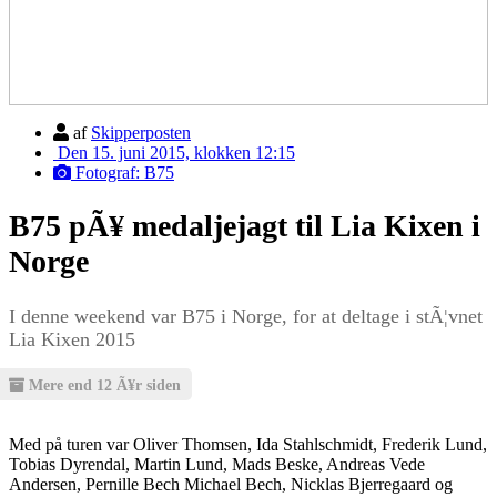
af
Skipperposten
Den 15. juni 2015, klokken 12:15
Fotograf: B75
B75 pÃ¥ medaljejagt til Lia Kixen i
Norge
I denne weekend var B75 i Norge, for at deltage i stÃ¦vnet
Lia Kixen 2015
Mere end 12 Ã¥r siden
Med på turen var Oliver Thomsen, Ida Stahlschmidt, Frederik Lund,
Tobias Dyrendal, Martin Lund, Mads Beske, Andreas Vede
Andersen, Pernille Bech Michael Bech, Nicklas Bjerregaard og