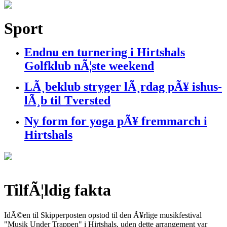
Sport
Endnu en turnering i Hirtshals
Golfklub nÃ¦ste weekend
LÃ¸beklub stryger lÃ¸rdag pÃ¥ ishus-
lÃ¸b til Tversted
Ny form for yoga pÃ¥ fremmarch i
Hirtshals
TilfÃ¦ldig fakta
IdÃ©en til Skipperposten opstod til den Ã¥rlige musikfestival
"Musik Under Trappen" i Hirtshals, uden dette arrangement var