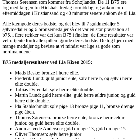
Thomas Sørensen som kommer fra Søhøjlandet. De 11 B75´ere
tog med færgen fra Hirtshals fredag formiddag, og ankom om
eftermiddagen i Kristiansand og 40 minutter senere ankom de til Lia.
Alle kæmpede deres bedste, og det blev til 7 guldmedaljer 5
sølvmedaljer og 6 bronzemedaljer så det var en stor præstation af
b75. i flere rækker var det kun B75 i finalen. de flotte resultater var
velfortjente fordi alle spillere gjorde deres bedste. De tog hjem med
mange medaljer og beviste at vi mindst var lige så gode som
nordmændene.
B75 medaljeresultater ved Lia Kixen 2015:
Mads Beske: bronze i herre elite.
Frederik Lund: guld junior elite, sølv herre b, og sølv i herre
elite double.
Tobias Dyrendal: sølv herre elite double.
Martin Lund: guld herre elite, guld herre ældre junior, og guld
herre elite double.
Ida Stahlschmidt: sølv pige 13 bronze pige 11, bronze drenge
pige åben.
Thomas Sørensen: bronze herre elite, bronze herre ældre
junior, og guld herre elite double.
Andreas vede Andersen: guld drenge 13, guld drenge 15.
Oliver Thomsen: sølv herre junior