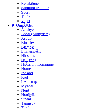
Redaktionelt
Samfund & kultur
Sport
Trafik
Vejret
OmrÃ¥der
Ã…byen
Asdal (Allingdam)
Astrup
Bindslev
Bjergby
EmmersbÃ¦k
Hirtshals
HjÃ¸rring
HjÃ¸rring Kommune
Horne
Indland
Kjul
LÃ¸nstrup
Mygdal
Nejst
Nordjylland
Sindal
Tannisby
Tornby