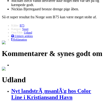
Michael Bech vandt desværre ikke noget men var tæt på og
kæmpede godt.
Nicklas Bjerregaard bronze drenge pige åben.
Så et super resultat fra Norge som B75 kan være meget stolte af.
Kilder:
B75
Kategori:
Sport
OmrÃ¥de:
Udland
Udskriv artiklen
Reklamation
Kommentarer & synes godt om
Udland
Nyt landstrÃ¸msanlÃ¦g hos Color
Line i Kristiansand Havn