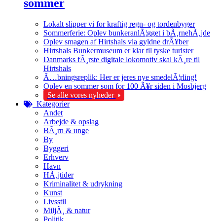
sommer
Lokalt slipper vi for kraftig regn- og tordenbyger
Sommerferie: Oplev bunkeranlÃ¦gget i bÃ¸rnehÃ¸jde
Oplev smagen af Hirtshals via gyldne drÃ¥ber
Hirtshals Bunkermuseum er klar til tyske turister
Danmarks fÃ¸rste digitale lokomotiv skal kÃ¸re til
Hirtshals
Ã…bningsreplik: Her er jeres nye smedelÃ¦rling!
Oplev en sommer som for 100 Ã¥r siden i Mosbjerg
Se alle vores nyheder
Kategorier
Andet
Arbejde & opslag
BÃ¸rn & unge
By
Byggeri
Erhverv
Havn
HÃ¸jtider
Kriminalitet & udrykning
Kunst
Livsstil
MiljÃ¸ & natur
Politik