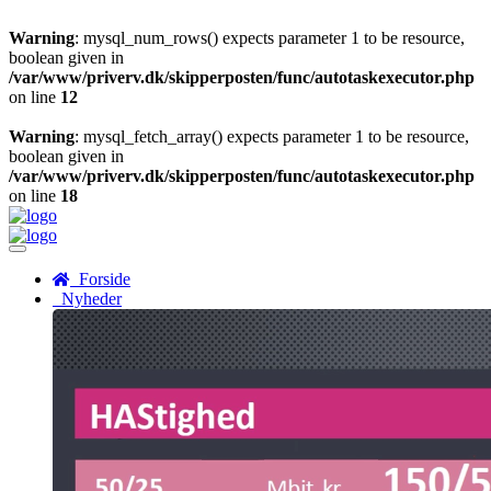
Warning
: mysql_num_rows() expects parameter 1 to be resource,
boolean given in
/var/www/priverv.dk/skipperposten/func/autotaskexecutor.php
on line
12
Warning
: mysql_fetch_array() expects parameter 1 to be resource,
boolean given in
/var/www/priverv.dk/skipperposten/func/autotaskexecutor.php
on line
18
Menu
Forside
Nyheder