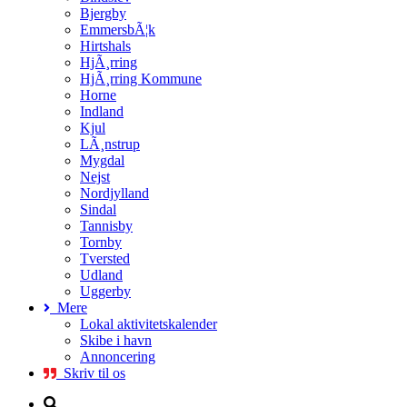
Bjergby
EmmersbÃ¦k
Hirtshals
HjÃ¸rring
HjÃ¸rring Kommune
Horne
Indland
Kjul
LÃ¸nstrup
Mygdal
Nejst
Nordjylland
Sindal
Tannisby
Tornby
Tversted
Udland
Uggerby
Mere
Lokal aktivitetskalender
Skibe i havn
Annoncering
Skriv til os