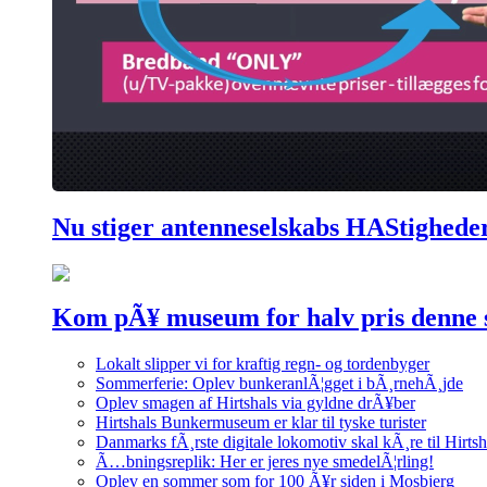
Nu stiger antenneselskabs HAStighede
Kom pÃ¥ museum for halv pris denne
Lokalt slipper vi for kraftig regn- og tordenbyger
Sommerferie: Oplev bunkeranlÃ¦gget i bÃ¸rnehÃ¸jde
Oplev smagen af Hirtshals via gyldne drÃ¥ber
Hirtshals Bunkermuseum er klar til tyske turister
Danmarks fÃ¸rste digitale lokomotiv skal kÃ¸re til Hirtsh
Ã…bningsreplik: Her er jeres nye smedelÃ¦rling!
Oplev en sommer som for 100 Ã¥r siden i Mosbjerg