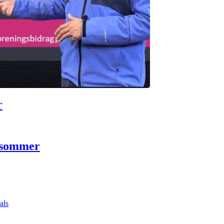
r
 sommer
als