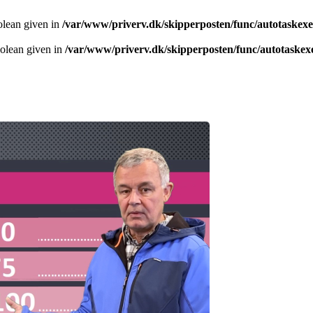
olean given in
/var/www/priverv.dk/skipperposten/func/autotaskex
oolean given in
/var/www/priverv.dk/skipperposten/func/autotaskex