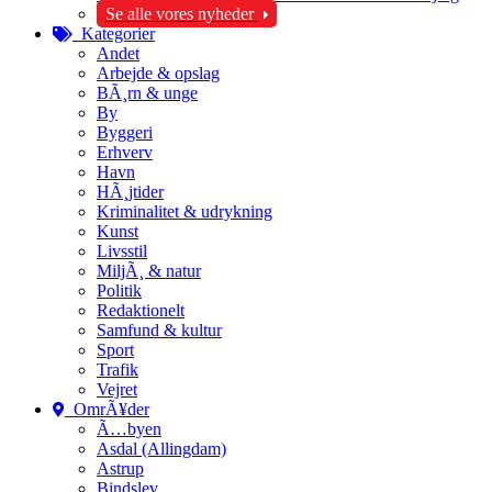
Se alle vores nyheder
Kategorier
Andet
Arbejde & opslag
BÃ¸rn & unge
By
Byggeri
Erhverv
Havn
HÃ¸jtider
Kriminalitet & udrykning
Kunst
Livsstil
MiljÃ¸ & natur
Politik
Redaktionelt
Samfund & kultur
Sport
Trafik
Vejret
OmrÃ¥der
Ã…byen
Asdal (Allingdam)
Astrup
Bindslev