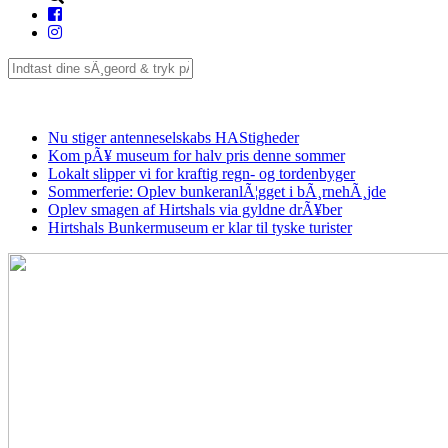
Seneste
Nu stiger antenneselskabs HAStigheder
Kom pÃ¥ museum for halv pris denne sommer
Lokalt slipper vi for kraftig regn- og tordenbyger
Sommerferie: Oplev bunkeranlÃ¦gget i bÃ¸rnehÃ¸jde
Oplev smagen af Hirtshals via gyldne drÃ¥ber
Hirtshals Bunkermuseum er klar til tyske turister