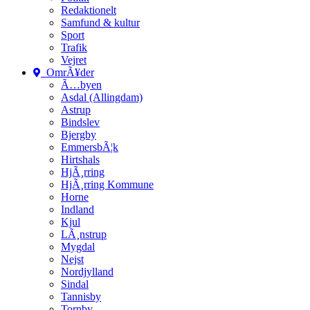
Redaktionelt
Samfund & kultur
Sport
Trafik
Vejret
OmrÃ¥der
Ã…byen
Asdal (Allingdam)
Astrup
Bindslev
Bjergby
EmmersbÃ¦k
Hirtshals
HjÃ¸rring
HjÃ¸rring Kommune
Horne
Indland
Kjul
LÃ¸nstrup
Mygdal
Nejst
Nordjylland
Sindal
Tannisby
Tornby