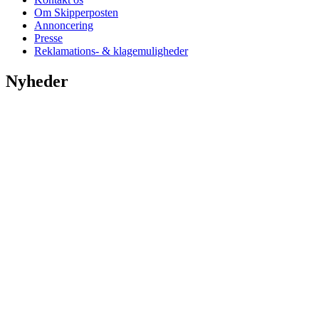
Om Skipperposten
Annoncering
Presse
Reklamations- & klagemuligheder
Nyheder
Nu stiger antenneselskabs HAStigheder
Kom pÃ¥ museum for halv pris denne sommer
Lokalt slipper vi for kraftig regn- og tordenbyger
Sommerferie: Oplev bunkeranlÃ¦gget i bÃ¸rnehÃ¸jde
Oplev smagen af Hirtshals via gyldne drÃ¥ber
Hirtshals Bunkermuseum er klar til tyske turister
Danmarks fÃ¸rste digitale lokomotiv skal kÃ¸re til Hirtshals
Ã…bningsreplik: Her er jeres nye smedelÃ¦rling!
Oplev en sommer som for 100 Ã¥r siden i Mosbjerg
Se alle nyheder
Kategorier
Andet
Arbejde & opslag
BÃ¸rn & unge