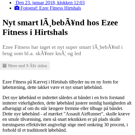
Den 23. januar 2018, klokken 12:03
Fotograf: Ezee Fitness Hirtshals
Nyt smart lÃ¸bebÃ¥nd hos Ezee
Fitness i Hirtshals
Ezee Fitness har taget et nyt super smart lÃ¸bebÃ¥nd i
brug som bl.a. skÃ¥ner knÃ¦ og led
Mere end 9 Ã¥r siden
Ezee Fitness på Kærvej i Hirtshals tilbyder nu en ny form for
løbetræning, dette takket være et nyt smart løbebånd.
Det nye løbebånd er indrettet således at båndet i en hvis forstand
imiterer virkeligheden, dette løbebånd justere nemlig hastigheden alt
afhængigt af om du står længere fremme eller tilbage på båndet.
Dette nye løbebånd - af mærket "Assault AirRunner", skulle kræve
en smule tilvænning, men så snart teknikken er på plads skulle
træningsens effektivitet angiveligt stige med omkring 30 procent, i
forhold til et traditionelt løbebånd.