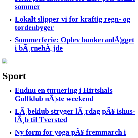
sommer
Lokalt slipper vi for kraftig regn- og
tordenbyger
Sommerferie: Oplev bunkeranlÃ¦gget
i bÃ¸rnehÃ¸jde
Sport
Endnu en turnering i Hirtshals
Golfklub nÃ¦ste weekend
LÃ¸beklub stryger lÃ¸rdag pÃ¥ ishus-
lÃ¸b til Tversted
Ny form for yoga pÃ¥ fremmarch i