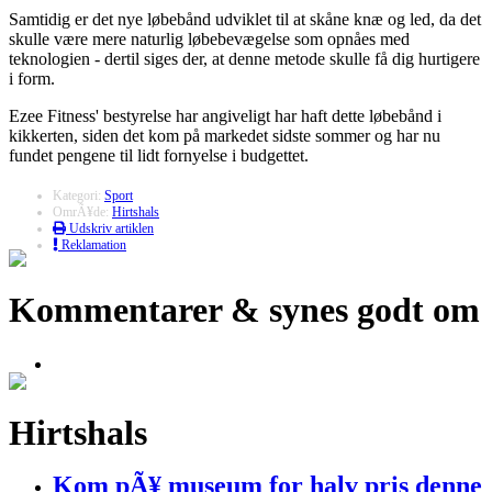
Samtidig er det nye løbebånd udviklet til at skåne knæ og led, da det
skulle være mere naturlig løbebevægelse som opnåes med
teknologien - dertil siges der, at denne metode skulle få dig hurtigere
i form.
Ezee Fitness' bestyrelse har angiveligt har haft dette løbebånd i
kikkerten, siden det kom på markedet sidste sommer og har nu
fundet pengene til lidt fornyelse i budgettet.
Kategori:
Sport
OmrÃ¥de:
Hirtshals
Udskriv artiklen
Reklamation
Kommentarer & synes godt om
Hirtshals
Kom pÃ¥ museum for halv pris denne