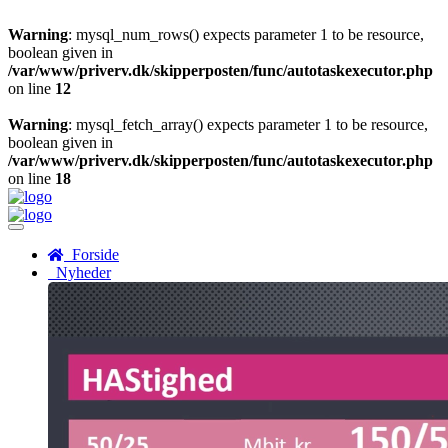
Warning
: mysql_num_rows() expects parameter 1 to be resource,
boolean given in
/var/www/priverv.dk/skipperposten/func/autotaskexecutor.php
on line
12
Warning
: mysql_fetch_array() expects parameter 1 to be resource,
boolean given in
/var/www/priverv.dk/skipperposten/func/autotaskexecutor.php
on line
18
Menu
Forside
Nyheder