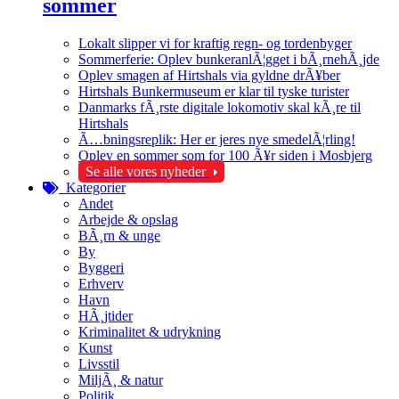
sommer
Lokalt slipper vi for kraftig regn- og tordenbyger
Sommerferie: Oplev bunkeranlÃ¦gget i bÃ¸rnehÃ¸jde
Oplev smagen af Hirtshals via gyldne drÃ¥ber
Hirtshals Bunkermuseum er klar til tyske turister
Danmarks fÃ¸rste digitale lokomotiv skal kÃ¸re til
Hirtshals
Ã…bningsreplik: Her er jeres nye smedelÃ¦rling!
Oplev en sommer som for 100 Ã¥r siden i Mosbjerg
Se alle vores nyheder
Kategorier
Andet
Arbejde & opslag
BÃ¸rn & unge
By
Byggeri
Erhverv
Havn
HÃ¸jtider
Kriminalitet & udrykning
Kunst
Livsstil
MiljÃ¸ & natur
Politik