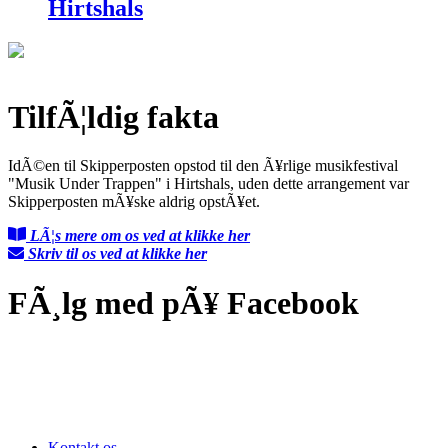
Hirtshals
TilfÃ¦ldig fakta
IdÃ©en til Skipperposten opstod til den Ã¥rlige musikfestival
"Musik Under Trappen" i Hirtshals, uden dette arrangement var
Skipperposten mÃ¥ske aldrig opstÃ¥et.
LÃ¦s mere om os ved at klikke her
Skriv til os ved at klikke her
FÃ¸lg med pÃ¥ Facebook
Kontakt os