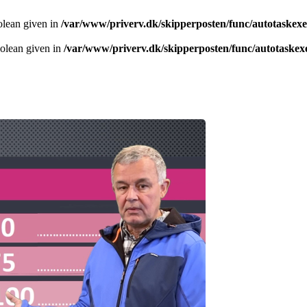
olean given in
/var/www/priverv.dk/skipperposten/func/autotaskex
oolean given in
/var/www/priverv.dk/skipperposten/func/autotaskex