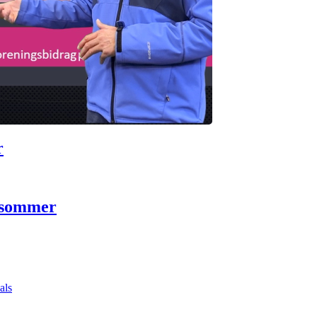
r
 sommer
als