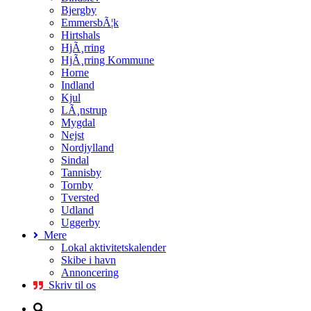
Bjergby
EmmersbÃ¦k
Hirtshals
HjÃ¸rring
HjÃ¸rring Kommune
Horne
Indland
Kjul
LÃ¸nstrup
Mygdal
Nejst
Nordjylland
Sindal
Tannisby
Tornby
Tversted
Udland
Uggerby
Mere
Lokal aktivitetskalender
Skibe i havn
Annoncering
Skriv til os