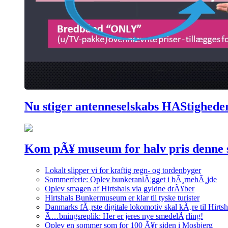
Nu stiger antenneselskabs HAStighede
Kom pÃ¥ museum for halv pris denne
Lokalt slipper vi for kraftig regn- og tordenbyger
Sommerferie: Oplev bunkeranlÃ¦gget i bÃ¸rnehÃ¸jde
Oplev smagen af Hirtshals via gyldne drÃ¥ber
Hirtshals Bunkermuseum er klar til tyske turister
Danmarks fÃ¸rste digitale lokomotiv skal kÃ¸re til Hirtsh
Ã…bningsreplik: Her er jeres nye smedelÃ¦rling!
Oplev en sommer som for 100 Ã¥r siden i Mosbjerg