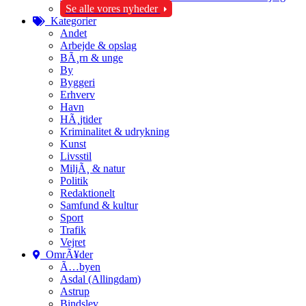
Se alle vores nyheder
Kategorier
Andet
Arbejde & opslag
BÃ¸rn & unge
By
Byggeri
Erhverv
Havn
HÃ¸jtider
Kriminalitet & udrykning
Kunst
Livsstil
MiljÃ¸ & natur
Politik
Redaktionelt
Samfund & kultur
Sport
Trafik
Vejret
OmrÃ¥der
Ã…byen
Asdal (Allingdam)
Astrup
Bindslev