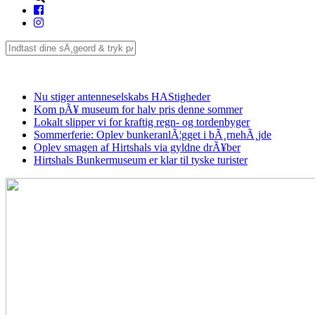
Seneste
Nu stiger antenneselskabs HAStigheder
Kom pÃ¥ museum for halv pris denne sommer
Lokalt slipper vi for kraftig regn- og tordenbyger
Sommerferie: Oplev bunkeranlÃ¦gget i bÃ¸rnehÃ¸jde
Oplev smagen af Hirtshals via gyldne drÃ¥ber
Hirtshals Bunkermuseum er klar til tyske turister