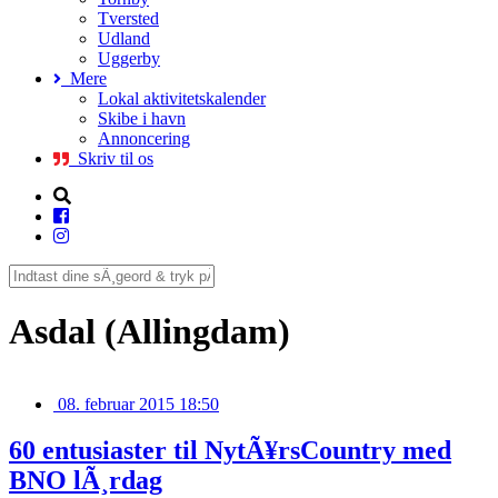
Tversted
Udland
Uggerby
Mere
Lokal aktivitetskalender
Skibe i havn
Annoncering
Skriv til os
Asdal (Allingdam)
08. februar 2015 18:50
60 entusiaster til NytÃ¥rsCountry med
BNO lÃ¸rdag