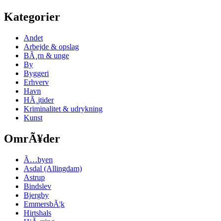
Kategorier
Andet
Arbejde & opslag
BÃ¸rn & unge
By
Byggeri
Erhverv
Havn
HÃ¸jtider
Kriminalitet & udrykning
Kunst
OmrÃ¥der
Ã…byen
Asdal (Allingdam)
Astrup
Bindslev
Bjergby
EmmersbÃ¦k
Hirtshals