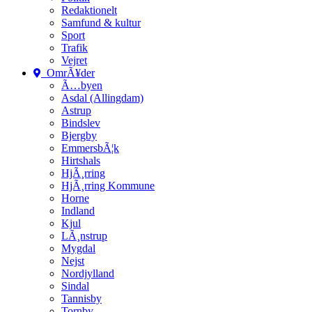
Redaktionelt
Samfund & kultur
Sport
Trafik
Vejret
OmrÃ¥der
Ã…byen
Asdal (Allingdam)
Astrup
Bindslev
Bjergby
EmmersbÃ¦k
Hirtshals
HjÃ¸rring
HjÃ¸rring Kommune
Horne
Indland
Kjul
LÃ¸nstrup
Mygdal
Nejst
Nordjylland
Sindal
Tannisby
Tornby