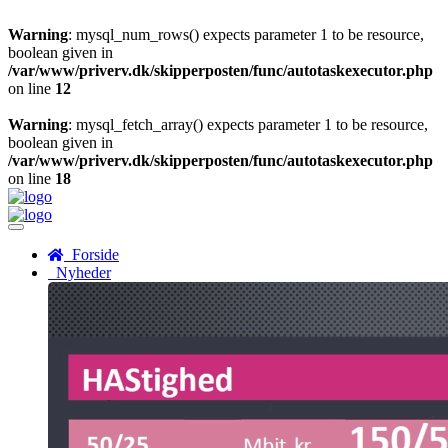
Warning
: mysql_num_rows() expects parameter 1 to be resource,
boolean given in
/var/www/priverv.dk/skipperposten/func/autotaskexecutor.php
on line
12
Warning
: mysql_fetch_array() expects parameter 1 to be resource,
boolean given in
/var/www/priverv.dk/skipperposten/func/autotaskexecutor.php
on line
18
Menu
Forside
Nyheder