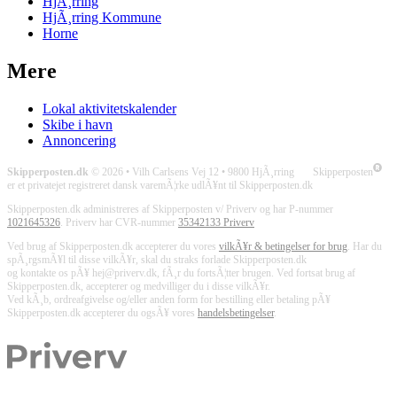
HjÃ¸rring
HjÃ¸rring Kommune
Horne
Mere
Lokal aktivitetskalender
Skibe i havn
Annoncering
Skipperposten.dk
© 2026 • Vilh Carlsens Vej 12 • 9800 HjÃ¸rring Skipperposten
er et privatejet registreret dansk varemÃ¦rke udlÃ¥nt til Skipperposten.dk
Skipperposten.dk administreres af Skipperposten v/ Priverv og har P-nummer
1021645326
. Priverv har CVR-nummer
35342133 Priverv
Ved brug af Skipperposten.dk accepterer du vores
vilkÃ¥r & betingelser for brug
. Har du
spÃ¸rgsmÃ¥l til disse vilkÃ¥r, skal du straks forlade Skipperposten.dk
og kontakte os pÃ¥ hej@priverv.dk, fÃ¸r du fortsÃ¦tter brugen. Ved fortsat brug af
Skipperposten.dk, accepterer og medvilliger du i disse vilkÃ¥r.
Ved kÃ¸b, ordreafgivelse og/eller anden form for bestilling eller betaling pÃ¥
Skipperposten.dk accepterer du ogsÃ¥ vores
handelsbetingelser
.