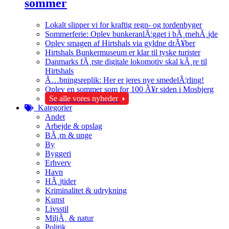
sommer
Lokalt slipper vi for kraftig regn- og tordenbyger
Sommerferie: Oplev bunkeranlÃ¦gget i bÃ¸rnehÃ¸jde
Oplev smagen af Hirtshals via gyldne drÃ¥ber
Hirtshals Bunkermuseum er klar til tyske turister
Danmarks fÃ¸rste digitale lokomotiv skal kÃ¸re til
Hirtshals
Ã…bningsreplik: Her er jeres nye smedelÃ¦rling!
Oplev en sommer som for 100 Ã¥r siden i Mosbjerg
Se alle vores nyheder
Kategorier
Andet
Arbejde & opslag
BÃ¸rn & unge
By
Byggeri
Erhverv
Havn
HÃ¸jtider
Kriminalitet & udrykning
Kunst
Livsstil
MiljÃ¸ & natur
Politik