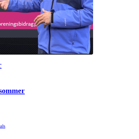
r
 sommer
als