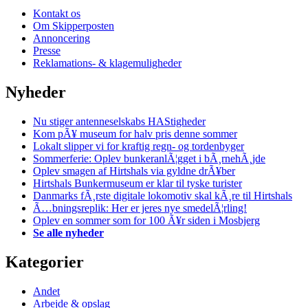
Kontakt os
Om Skipperposten
Annoncering
Presse
Reklamations- & klagemuligheder
Nyheder
Nu stiger antenneselskabs HAStigheder
Kom pÃ¥ museum for halv pris denne sommer
Lokalt slipper vi for kraftig regn- og tordenbyger
Sommerferie: Oplev bunkeranlÃ¦gget i bÃ¸rnehÃ¸jde
Oplev smagen af Hirtshals via gyldne drÃ¥ber
Hirtshals Bunkermuseum er klar til tyske turister
Danmarks fÃ¸rste digitale lokomotiv skal kÃ¸re til Hirtshals
Ã…bningsreplik: Her er jeres nye smedelÃ¦rling!
Oplev en sommer som for 100 Ã¥r siden i Mosbjerg
Se alle nyheder
Kategorier
Andet
Arbejde & opslag