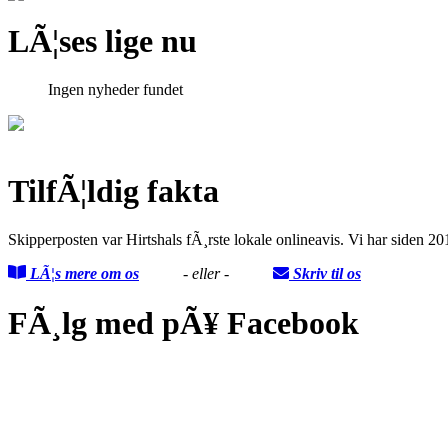
LÃ¦ses lige nu
Ingen nyheder fundet
TilfÃ¦ldig fakta
Skipperposten var Hirtshals fÃ¸rste lokale onlineavis. Vi har siden 
LÃ¦s mere om os
- eller -
Skriv til os
FÃ¸lg med pÃ¥ Facebook