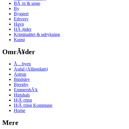
BÃ¸rn & unge
By
Byggeri
Erhverv
Havn
HÃ¸jtider
Kriminalitet & udrykning
Kunst
OmrÃ¥der
Ã…byen
Asdal (Allingdam)
Astrup
Bindslev
Bjergby
EmmersbÃ¦k
Hirtshals
HjÃ¸rring
HjÃ¸rring Kommune
Horne
Mere