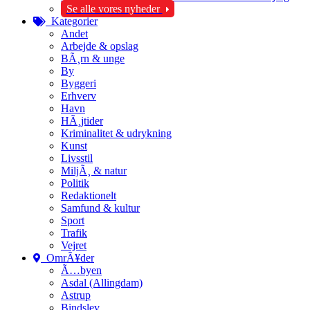
Se alle vores nyheder
Kategorier
Andet
Arbejde & opslag
BÃ¸rn & unge
By
Byggeri
Erhverv
Havn
HÃ¸jtider
Kriminalitet & udrykning
Kunst
Livsstil
MiljÃ¸ & natur
Politik
Redaktionelt
Samfund & kultur
Sport
Trafik
Vejret
OmrÃ¥der
Ã…byen
Asdal (Allingdam)
Astrup
Bindslev