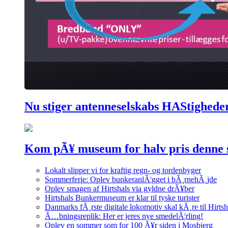
Nu stiger antenneselskabs HAStighede
Kom pÃ¥ museum for halv pris denne
Lokalt slipper vi for kraftig regn- og tordenbyger
Sommerferie: Oplev bunkeranlÃ¦gget i bÃ¸rnehÃ¸jde
Oplev smagen af Hirtshals via gyldne drÃ¥ber
Hirtshals Bunkermuseum er klar til tyske turister
Danmarks fÃ¸rste digitale lokomotiv skal kÃ¸re til Hirtsh
Ã…bningsreplik: Her er jeres nye smedelÃ¦rling!
Oplev en sommer som for 100 Ã¥r siden i Mosbjerg