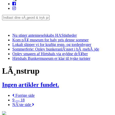
Seneste
Nu stiger antenneselskabs HAStigheder
Kom pÃ¥ museum for halv pris denne sommer
Lokalt slipper vi for kraftig regn- og tordenbyger
Sommerferie: Oplev bunkeranlÃ¦gget i bÃ¸rnehÃ¸jde
Oplev smagen af Hirtshals via gyldne drÃ¥ber
Hirtshals Bunkermuseum er klar til tyske turister
LÃ¸nstrup
Ingen artikler fundet.
Forrige side
9 — 18
NÃ¦ste side