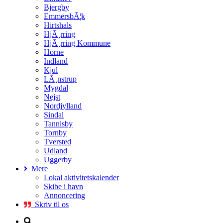
Bjergby
EmmersbÃ¦k
Hirtshals
HjÃ¸rring
HjÃ¸rring Kommune
Horne
Indland
Kjul
LÃ¸nstrup
Mygdal
Nejst
Nordjylland
Sindal
Tannisby
Tornby
Tversted
Udland
Uggerby
Mere
Lokal aktivitetskalender
Skibe i havn
Annoncering
Skriv til os