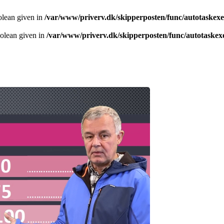
olean given in
/var/www/priverv.dk/skipperposten/func/autotaskex
oolean given in
/var/www/priverv.dk/skipperposten/func/autotaskex