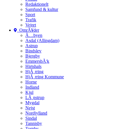
Redaktionelt
Samfund & kultur
Sport
Trafik
Vejret
OmrÃ¥der
Ã…byen
Asdal (Allingdam)
Astrup
Bindslev
Bjergby
EmmersbÃ¦k
Hirtshals
HjÃ¸rring
HjÃ¸rring Kommune
Horne
Indland
Kjul
LÃ¸nstrup
Mygdal
Nejst
Nordjylland
Sindal
Tannisby
Tornby