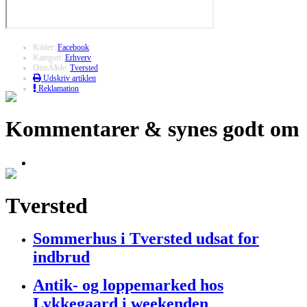
Kilder:
Facebook
Kategori:
Erhverv
OmrÃ¥de:
Tversted
Udskriv artiklen
Reklamation
Kommentarer & synes godt om
Tversted
Sommerhus i Tversted udsat for
indbrud
Antik- og loppemarked hos
Lykkegaard i weekenden