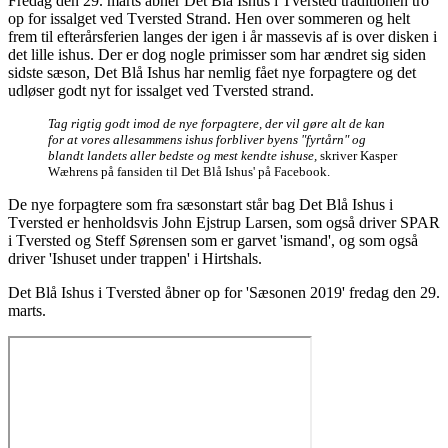
Fredag den 29. marts åbner Det Blå Ishus i Tversted traditionen tro
op for issalget ved Tversted Strand. Hen over sommeren og helt
frem til efterårsferien langes der igen i år massevis af is over disken i
det lille ishus. Der er dog nogle primisser som har ændret sig siden
sidste sæson, Det Blå Ishus har nemlig fået nye forpagtere og det
udløser godt nyt for issalget ved Tversted strand.
Tag rigtig godt imod de nye forpagtere, der vil gøre alt de kan
for at vores allesammens ishus forbliver byens "fyrtårn" og
blandt landets aller bedste og mest kendte ishuse,
skriver Kasper
Wæhrens på fansiden til Det Blå Ishus' på Facebook.
De nye forpagtere som fra sæsonstart står bag Det Blå Ishus i
Tversted er henholdsvis John Ejstrup Larsen, som også driver SPAR
i Tversted og Steff Sørensen som er garvet 'ismand', og som også
driver 'Ishuset under trappen' i Hirtshals.
Det Blå Ishus i Tversted åbner op for 'Sæsonen 2019' fredag den 29.
marts.