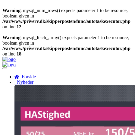
Warning
: mysql_num_rows() expects parameter 1 to be resource,
boolean given in
/var/www/priverv.dk/skipperposten/func/autotaskexecutor.php
on line
12
Warning
: mysql_fetch_array() expects parameter 1 to be resource,
boolean given in
/var/www/priverv.dk/skipperposten/func/autotaskexecutor.php
on line
18
Menu
Forside
Nyheder