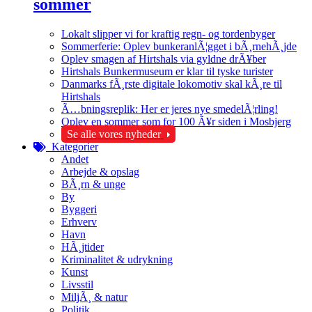
sommer
Lokalt slipper vi for kraftig regn- og tordenbyger
Sommerferie: Oplev bunkeranlÃ¦gget i bÃ¸rnehÃ¸jde
Oplev smagen af Hirtshals via gyldne drÃ¥ber
Hirtshals Bunkermuseum er klar til tyske turister
Danmarks fÃ¸rste digitale lokomotiv skal kÃ¸re til
Hirtshals
Ã…bningsreplik: Her er jeres nye smedelÃ¦rling!
Oplev en sommer som for 100 Ã¥r siden i Mosbjerg
Se alle vores nyheder
Kategorier
Andet
Arbejde & opslag
BÃ¸rn & unge
By
Byggeri
Erhverv
Havn
HÃ¸jtider
Kriminalitet & udrykning
Kunst
Livsstil
MiljÃ¸ & natur
Politik