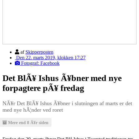
af
Skipperposten
Den 22. marts 2019, klokken 17:27
Fotograf: Facebook
Det BlÃ¥ Ishus Ã¥bner med nye
forpagtere pÃ¥ fredag
NÃ¥r Det BlÃ¥ Ishus Ã¥bner i slutningen af marts er det
med nye hÃ¦nder ved roret
Mere end 8 Ã¥r siden