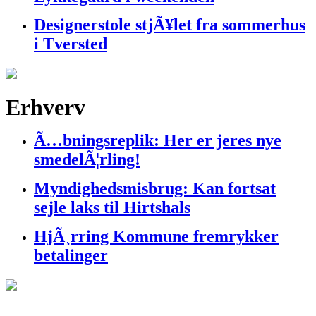
Designerstole stjÃ¥let fra sommerhus
i Tversted
Erhverv
Ã…bningsreplik: Her er jeres nye
smedelÃ¦rling!
Myndighedsmisbrug: Kan fortsat
sejle laks til Hirtshals
HjÃ¸rring Kommune fremrykker
betalinger