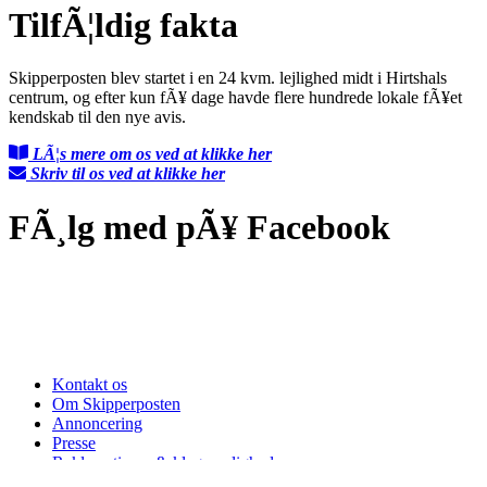
TilfÃ¦ldig fakta
Skipperposten blev startet i en 24 kvm. lejlighed midt i Hirtshals
centrum, og efter kun fÃ¥ dage havde flere hundrede lokale fÃ¥et
kendskab til den nye avis.
LÃ¦s mere om os ved at klikke her
Skriv til os ved at klikke her
FÃ¸lg med pÃ¥ Facebook
Kontakt os
Om Skipperposten
Annoncering
Presse
Reklamations- & klagemuligheder