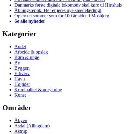
Danmarks første digitale lokomotiv skal køre til Hirtshals
Åbningsreplik: Her er jeres nye smedelærling!
Oplev en sommer som for 100 år siden i Mosbjerg
Se alle nyheder
Kategorier
Andet
Arbejde & opslag
Børn & unge
By
Byggeri
Erhverv
Havn
Højtider
Kriminalitet & udrykning
Kunst
Områder
Åbyen
Asdal (Allingdam)
Astrup