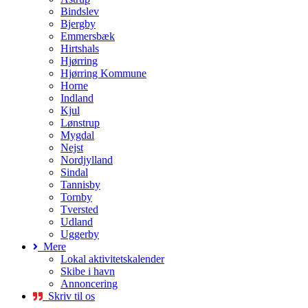
Bindslev
Bjergby
Emmersbæk
Hirtshals
Hjørring
Hjørring Kommune
Horne
Indland
Kjul
Lønstrup
Mygdal
Nejst
Nordjylland
Sindal
Tannisby
Tornby
Tversted
Udland
Uggerby
Mere
Lokal aktivitetskalender
Skibe i havn
Annoncering
Skriv til os