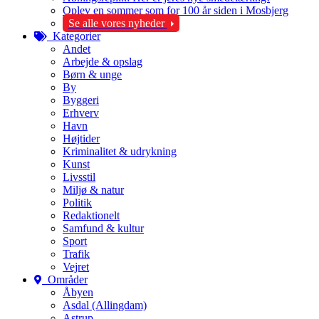
Oplev en sommer som for 100 år siden i Mosbjerg
Se alle vores nyheder
Kategorier
Andet
Arbejde & opslag
Børn & unge
By
Byggeri
Erhverv
Havn
Højtider
Kriminalitet & udrykning
Kunst
Livsstil
Miljø & natur
Politik
Redaktionelt
Samfund & kultur
Sport
Trafik
Vejret
Områder
Åbyen
Asdal (Allingdam)
Astrup