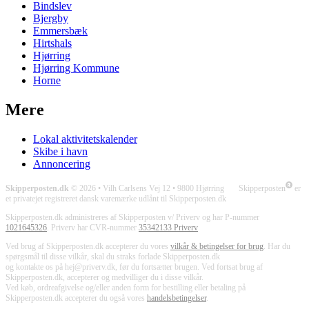
Bindslev
Bjergby
Emmersbæk
Hirtshals
Hjørring
Hjørring Kommune
Horne
Mere
Lokal aktivitetskalender
Skibe i havn
Annoncering
Skipperposten.dk
© 2026 • Vilh Carlsens Vej 12 • 9800 Hjørring Skipperposten
er
et privatejet registreret dansk varemærke udlånt til Skipperposten.dk
Skipperposten.dk administreres af Skipperposten v/ Priverv og har P-nummer
1021645326
. Priverv har CVR-nummer
35342133 Priverv
Ved brug af Skipperposten.dk accepterer du vores
vilkår & betingelser for brug
. Har du
spørgsmål til disse vilkår, skal du straks forlade Skipperposten.dk
og kontakte os på hej@priverv.dk, før du fortsætter brugen. Ved fortsat brug af
Skipperposten.dk, accepterer og medvilliger du i disse vilkår.
Ved køb, ordreafgivelse og/eller anden form for bestilling eller betaling på
Skipperposten.dk accepterer du også vores
handelsbetingelser
.