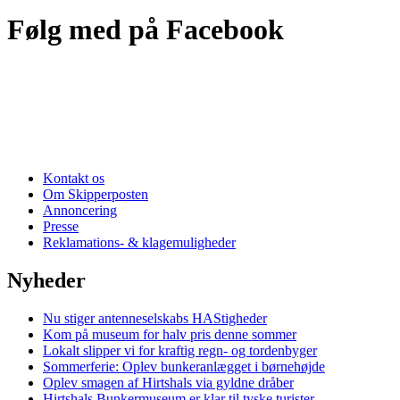
Følg med på Facebook
Kontakt os
Om Skipperposten
Annoncering
Presse
Reklamations- & klagemuligheder
Nyheder
Nu stiger antenneselskabs HAStigheder
Kom på museum for halv pris denne sommer
Lokalt slipper vi for kraftig regn- og tordenbyger
Sommerferie: Oplev bunkeranlægget i børnehøjde
Oplev smagen af Hirtshals via gyldne dråber
Hirtshals Bunkermuseum er klar til tyske turister