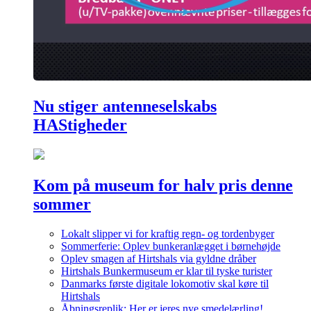
Nu stiger antenneselskabs
HAStigheder
Kom på museum for halv pris denne
sommer
Lokalt slipper vi for kraftig regn- og tordenbyger
Sommerferie: Oplev bunkeranlægget i børnehøjde
Oplev smagen af Hirtshals via gyldne dråber
Hirtshals Bunkermuseum er klar til tyske turister
Danmarks første digitale lokomotiv skal køre til
Hirtshals
Åbningsreplik: Her er jeres nye smedelærling!