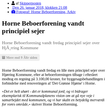
af
Skipperposten
Den 26. januar 2018, klokken 21:08
Fotograf: Horne Beboerforening, Arkiv
Horne Beboerforening vandt
principiel sejer
Horne Beboerforening vandt fredag principiel sejer over
HjÃ¸rring Kommune
Mere end 9 Ã¥r siden
Horne Beboerforening vandt fredag en lille men principiel sejer over
Hjørring Kommune, efter at beboerforeningen tilbage i efteråret
modtog en regning på 3.100,00 kroner, for byggesagsbehandlingen i
forbindelse med renoveringen af 'Det Grønne Hjørne' i Horne.
»
Det er helt uhørt - det er kommunal jord, og vi bidrager
eksemplarisk til Kommunalplanens vision om at gå nye veje i
samarbejdet med kommunen, og vi har skabt en betydelig merværdi
for vores område
,« skriver Horne Beboerforening.