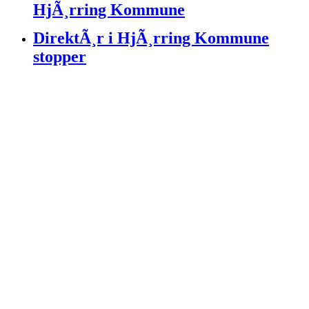
HjÃ¸rring Kommune
DirektÃ¸r i HjÃ¸rring Kommune
stopper
TilfÃ¦ldig fakta
Skipperposten var Hirtshals fÃ¸rste lokale onlineavis. Vi har siden
2013 sat fuld fokus pÃ¥ lokale vÃ¦rdier og sammenhold, gennem
nyheder pÃ¥ skrift og video.
LÃ¦s mere om os ved at klikke her
Skriv til os ved at klikke her
FÃ¸lg med pÃ¥ Facebook