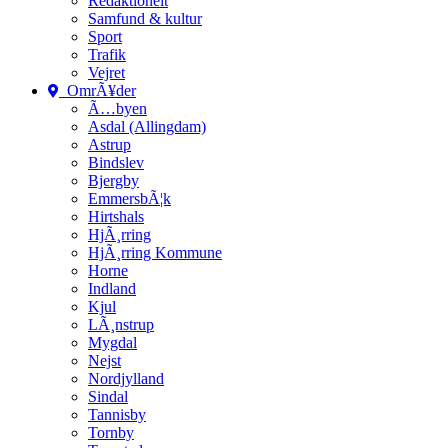
Redaktionelt
Samfund & kultur
Sport
Trafik
Vejret
OmrÃ¥der
Ã…byen
Asdal (Allingdam)
Astrup
Bindslev
Bjergby
EmmersbÃ¦k
Hirtshals
HjÃ¸rring
HjÃ¸rring Kommune
Horne
Indland
Kjul
LÃ¸nstrup
Mygdal
Nejst
Nordjylland
Sindal
Tannisby
Tornby