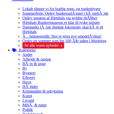
Lokalt slipper vi for kraftig regn- og tordenbyger
Sommerferie: Oplev bunkeranlÃ¦gget i bÃ¸rnehÃ¸jde
Oplev smagen af Hirtshals via gyldne drÃ¥ber
Hirtshals Bunkermuseum er klar til tyske turister
Danmarks fÃ¸rste digitale lokomotiv skal kÃ¸re til
Hirtshals
Ã…bningsreplik: Her er jeres nye smedelÃ¦rling!
Oplev en sommer som for 100 Ã¥r siden i Mosbjerg
Se alle vores nyheder
Kategorier
Andet
Arbejde & opslag
BÃ¸rn & unge
By
Byggeri
Erhverv
Havn
HÃ¸jtider
Kriminalitet & udrykning
Kunst
Livsstil
MiljÃ¸ & natur
Politik