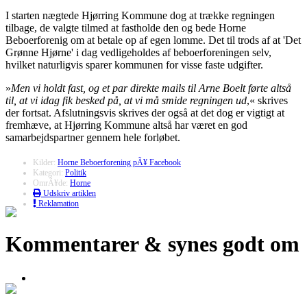
I starten nægtede Hjørring Kommune dog at trække regningen
tilbage, de valgte tilmed at fastholde den og bede Horne
Beboerforenig om at betale op af egen lomme. Det til trods af at 'Det
Grønne Hjørne' i dag vedligeholdes af beboerforeningen selv,
hvilket naturligvis sparer kommunen for visse faste udgifter.
»
Men vi holdt fast, og et par direkte mails til Arne Boelt førte altså
til, at vi idag fik besked på, at vi må smide regningen ud
,« skrives
der fortsat. Afslutningsvis skrives der også at det dog er vigtigt at
fremhæve, at Hjørring Kommune altså har været en god
samarbejdspartner gennem hele forløbet.
Kilder:
Horne Beboerforening pÃ¥ Facebook
Kategori:
Politik
OmrÃ¥de:
Horne
Udskriv artiklen
Reklamation
Kommentarer & synes godt om