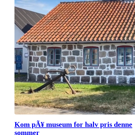
Kom pÃ¥ museum for halv pris denne
sommer