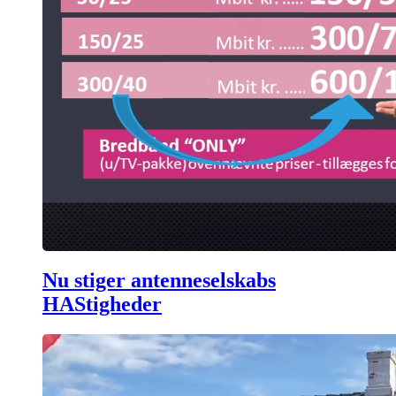
Nu stiger antenneselskabs
HAStigheder