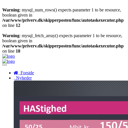
Warning
: mysql_num_rows() expects parameter 1 to be resource,
boolean given in
/var/www/priverv.dk/skipperposten/func/autotaskexecutor.php
on line
12
Warning
: mysql_fetch_array() expects parameter 1 to be resource,
boolean given in
/var/www/priverv.dk/skipperposten/func/autotaskexecutor.php
on line
18
Menu
Forside
Nyheder