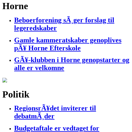
Horne
Beboerforening sÃ¸ger forslag til
legeredskaber
Gamle kammeratskaber genoplives
pÃ¥ Horne Efterskole
GÃ¥-klubben i Horne genopstarter og
alle er velkomne
Politik
RegionsrÃ¥det inviterer til
debatmÃ¸der
Budgetaftale er vedtaget for