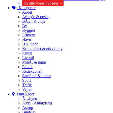
Se alle vores nyheder
Kategorier
Andet
Arbejde & opslag
BÃ¸rn & unge
By
Byggeri
Erhverv
Havn
HÃ¸jtider
Kriminalitet & udrykning
Kunst
Livsstil
MiljÃ¸ & natur
Politik
Redaktionelt
Samfund & kultur
Sport
Trafik
Vejret
OmrÃ¥der
Ã…byen
Asdal (Allingdam)
Astrup
Bindslev