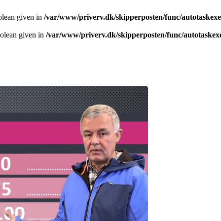
olean given in
/var/www/priverv.dk/skipperposten/func/autotaskex
oolean given in
/var/www/priverv.dk/skipperposten/func/autotaskex