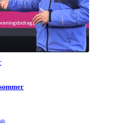
r
 sommer
als