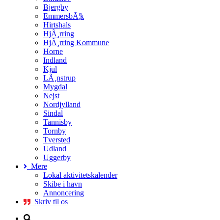
Bjergby
EmmersbÃ¦k
Hirtshals
HjÃ¸rring
HjÃ¸rring Kommune
Horne
Indland
Kjul
LÃ¸nstrup
Mygdal
Nejst
Nordjylland
Sindal
Tannisby
Tornby
Tversted
Udland
Uggerby
Mere
Lokal aktivitetskalender
Skibe i havn
Annoncering
Skriv til os