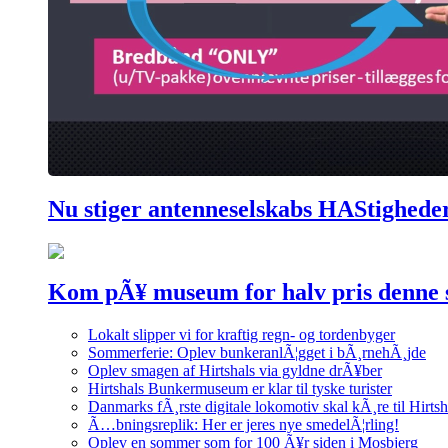
Nu stiger antenneselskabs HAStighede
Kom pÃ¥ museum for halv pris denne
Lokalt slipper vi for kraftig regn- og tordenbyger
Sommerferie: Oplev bunkeranlÃ¦gget i bÃ¸rnehÃ¸jde
Oplev smagen af Hirtshals via gyldne drÃ¥ber
Hirtshals Bunkermuseum er klar til tyske turister
Danmarks fÃ¸rste digitale lokomotiv skal kÃ¸re til Hirtsh
Ã…bningsreplik: Her er jeres nye smedelÃ¦rling!
Oplev en sommer som for 100 Ã¥r siden i Mosbjerg