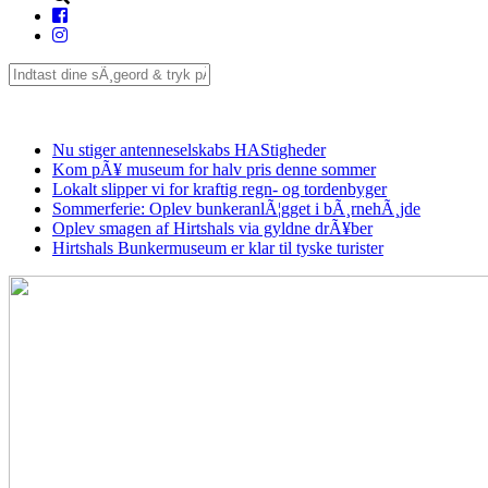
Seneste
Nu stiger antenneselskabs HAStigheder
Kom pÃ¥ museum for halv pris denne sommer
Lokalt slipper vi for kraftig regn- og tordenbyger
Sommerferie: Oplev bunkeranlÃ¦gget i bÃ¸rnehÃ¸jde
Oplev smagen af Hirtshals via gyldne drÃ¥ber
Hirtshals Bunkermuseum er klar til tyske turister