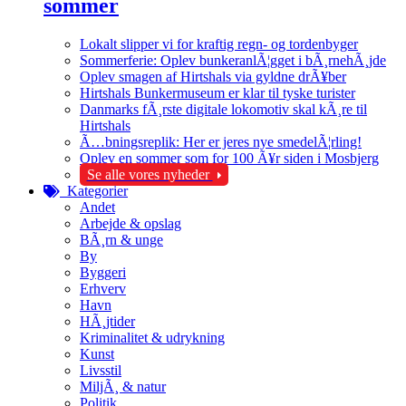
sommer
Lokalt slipper vi for kraftig regn- og tordenbyger
Sommerferie: Oplev bunkeranlÃ¦gget i bÃ¸rnehÃ¸jde
Oplev smagen af Hirtshals via gyldne drÃ¥ber
Hirtshals Bunkermuseum er klar til tyske turister
Danmarks fÃ¸rste digitale lokomotiv skal kÃ¸re til
Hirtshals
Ã…bningsreplik: Her er jeres nye smedelÃ¦rling!
Oplev en sommer som for 100 Ã¥r siden i Mosbjerg
Se alle vores nyheder
Kategorier
Andet
Arbejde & opslag
BÃ¸rn & unge
By
Byggeri
Erhverv
Havn
HÃ¸jtider
Kriminalitet & udrykning
Kunst
Livsstil
MiljÃ¸ & natur
Politik