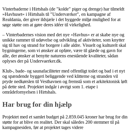
Vinterbaderne i Hirtshals (de "kolde" piger og drenge) har tilmeldt
»Havhuset« i Hirtshals til "Underværker", en kampagne af
Realdania, der giver ildsjæle i det byggede miljø mulighed for at
søge støtte om at gøre deres idéer til virkelighed.
– Vinterbadernes vision med det nye »Havhus« er at skabe nye og
unikke rammer til udøvelse og udvikling af aktiviteter, som knytter
sig til hav og strand for borgere i alle aldre. Visuelt og kulturelt skal
bygningerne, som vi ønsker at opføre, være til glæde og gavn for
alle, der ønsker at benytte naturens enestående kvaliteter, sådan
oplyses der på Undervaerker.dk.
Klub-, bade- og saunafaciliteter med offentligt toilet og bad i et nyt
og spændende byggeri beliggende ved klitterne og stranden vil
pryde nedkørslen til Vesthavnen og fremstå som et arkitektonisk løft
på dette sted. Projektet indgår i øvrigt som 1. etape i
områdefornyelsen i Hirtshals.
Har brug for din hjælp
Projektet med et samlet budget på 2.859.045 kroner har brug for din
støtte for at blive en realitet. Der skal således 200 stemmer til på
kampagnesiden, før at projektet tages videre