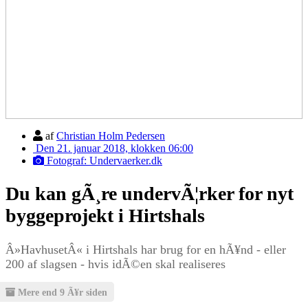
af
Christian Holm Pedersen
Den 21. januar 2018, klokken 06:00
Fotograf: Undervaerker.dk
Du kan gÃ¸re undervÃ¦rker for nyt
byggeprojekt i Hirtshals
Â»HavhusetÂ« i Hirtshals har brug for en hÃ¥nd - eller
200 af slagsen - hvis idÃ©en skal realiseres
Mere end 9 Ã¥r siden