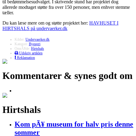
til bedømmelsesudvalget. I skrivende stund har projektet dog
allerede modtaget støtte fra over 150 personer, men enhver stemme
tæller.
Du kan læse mere om og støtte projektet her:
HAVHUSET I
HIRTSHALS på undervaerker.dk
Kilder:
Undervaerker.dk
Kategori:
Byggeri
OmrÃ¥de:
Hirtshals
Udskriv artiklen
Reklamation
Kommentarer & synes godt om
Hirtshals
Kom pÃ¥ museum for halv pris denne
sommer