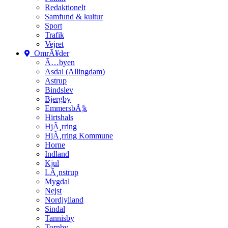
Redaktionelt
Samfund & kultur
Sport
Trafik
Vejret
OmrÃ¥der
Ã…byen
Asdal (Allingdam)
Astrup
Bindslev
Bjergby
EmmersbÃ¦k
Hirtshals
HjÃ¸rring
HjÃ¸rring Kommune
Horne
Indland
Kjul
LÃ¸nstrup
Mygdal
Nejst
Nordjylland
Sindal
Tannisby
Tornby