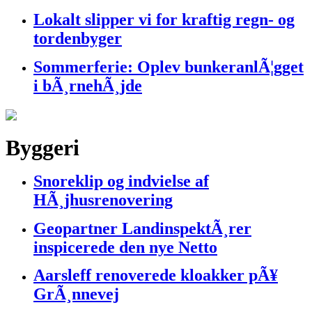
Lokalt slipper vi for kraftig regn- og
tordenbyger
Sommerferie: Oplev bunkeranlÃ¦gget
i bÃ¸rnehÃ¸jde
Byggeri
Snoreklip og indvielse af
HÃ¸jhusrenovering
Geopartner LandinspektÃ¸rer
inspicerede den nye Netto
Aarsleff renoverede kloakker pÃ¥
GrÃ¸nnevej