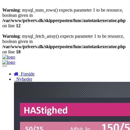
Warning
: mysql_num_rows() expects parameter 1 to be resource,
boolean given in
/var/www/priverv.dk/skipperposten/func/autotaskexecutor.php
on line
12
Warning
: mysql_fetch_array() expects parameter 1 to be resource,
boolean given in
/var/www/priverv.dk/skipperposten/func/autotaskexecutor.php
on line
18
Menu
Forside
Nyheder