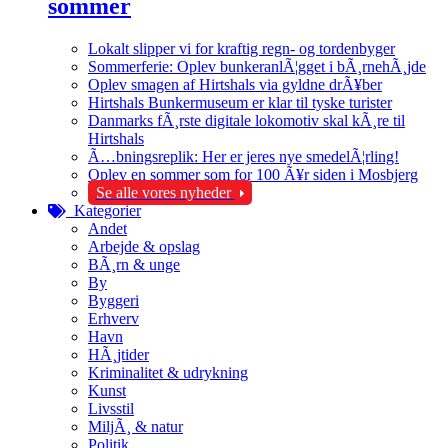
sommer
Lokalt slipper vi for kraftig regn- og tordenbyger
Sommerferie: Oplev bunkeranlÃ¦gget i bÃ¸rnehÃ¸jde
Oplev smagen af Hirtshals via gyldne drÃ¥ber
Hirtshals Bunkermuseum er klar til tyske turister
Danmarks fÃ¸rste digitale lokomotiv skal kÃ¸re til
Hirtshals
Ã…bningsreplik: Her er jeres nye smedelÃ¦rling!
Oplev en sommer som for 100 Ã¥r siden i Mosbjerg
Se alle vores nyheder
Kategorier
Andet
Arbejde & opslag
BÃ¸rn & unge
By
Byggeri
Erhverv
Havn
HÃ¸jtider
Kriminalitet & udrykning
Kunst
Livsstil
MiljÃ¸ & natur
Politik