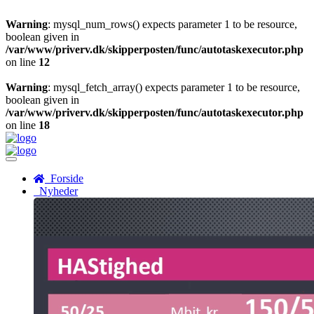
Warning
: mysql_num_rows() expects parameter 1 to be resource,
boolean given in
/var/www/priverv.dk/skipperposten/func/autotaskexecutor.php
on line
12
Warning
: mysql_fetch_array() expects parameter 1 to be resource,
boolean given in
/var/www/priverv.dk/skipperposten/func/autotaskexecutor.php
on line
18
Menu
Forside
Nyheder