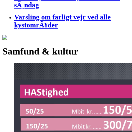
sÃ¸ndag
Varsling om farligt vejr ved alle
kystomrÃ¥der
Samfund & kultur