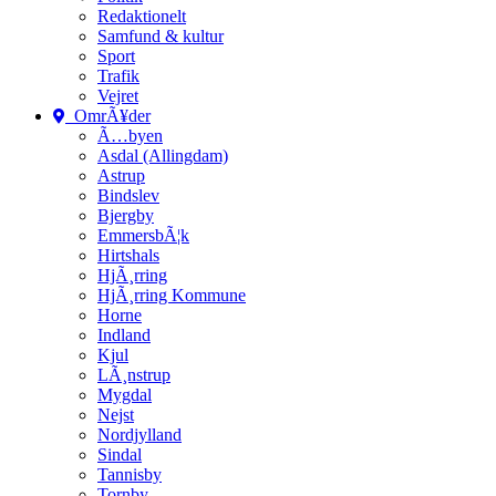
Redaktionelt
Samfund & kultur
Sport
Trafik
Vejret
OmrÃ¥der
Ã…byen
Asdal (Allingdam)
Astrup
Bindslev
Bjergby
EmmersbÃ¦k
Hirtshals
HjÃ¸rring
HjÃ¸rring Kommune
Horne
Indland
Kjul
LÃ¸nstrup
Mygdal
Nejst
Nordjylland
Sindal
Tannisby
Tornby