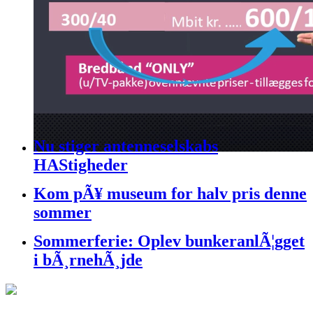
Nu stiger antenneselskabs
HAStigheder
Kom pÃ¥ museum for halv pris denne
sommer
Sommerferie: Oplev bunkeranlÃ¦gget
i bÃ¸rnehÃ¸jde