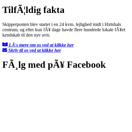
TilfÃ¦ldig fakta
Skipperposten blev startet i en 24 kvm. lejlighed midt i Hirtshals
centrum, og efter kun fÃ¥ dage havde flere hundrede lokale fÃ¥et
kendskab til den nye avis.
LÃ¦s mere om os ved at klikke her
Skriv til os ved at klikke her
FÃ¸lg med pÃ¥ Facebook
Kontakt os
Om Skipperposten
Annoncering
Presse
Reklamations- & klagemuligheder