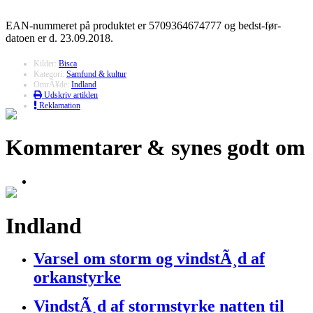
EAN-nummeret på produktet er 5709364674777 og bedst-før-
datoen er d. 23.09.2018.
Kilder:
Bisca
Kategori:
Samfund & kultur
OmrÃ¥de:
Indland
Udskriv artiklen
Reklamation
Kommentarer & synes godt om
Indland
Varsel om storm og vindstÃ¸d af
orkanstyrke
VindstÃ¸d af stormstyrke natten til