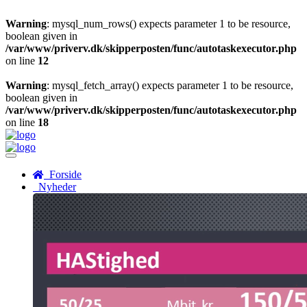
Warning
: mysql_num_rows() expects parameter 1 to be resource,
boolean given in
/var/www/priverv.dk/skipperposten/func/autotaskexecutor.php
on line
12
Warning
: mysql_fetch_array() expects parameter 1 to be resource,
boolean given in
/var/www/priverv.dk/skipperposten/func/autotaskexecutor.php
on line
18
Menu
Forside
Nyheder