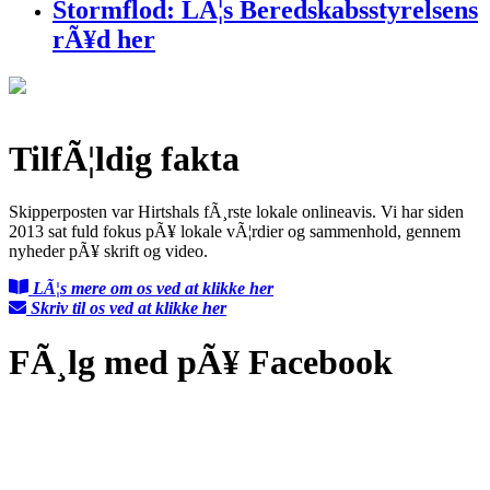
Stormflod: LÃ¦s Beredskabsstyrelsens
rÃ¥d her
TilfÃ¦ldig fakta
Skipperposten var Hirtshals fÃ¸rste lokale onlineavis. Vi har siden
2013 sat fuld fokus pÃ¥ lokale vÃ¦rdier og sammenhold, gennem
nyheder pÃ¥ skrift og video.
LÃ¦s mere om os ved at klikke her
Skriv til os ved at klikke her
FÃ¸lg med pÃ¥ Facebook