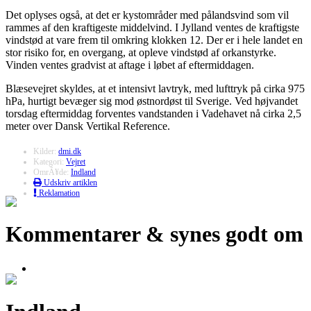
Det oplyses også, at det er kystområder med pålandsvind som vil
rammes af den kraftigeste middelvind. I Jylland ventes de kraftigste
vindstød at vare frem til omkring klokken 12. Der er i hele landet en
stor risiko for, en overgang, at opleve vindstød af orkanstyrke.
Vinden ventes gradvist at aftage i løbet af eftermiddagen.
Blæsevejret skyldes, at et intensivt lavtryk, med lufttryk på cirka 975
hPa, hurtigt bevæger sig mod østnordøst til Sverige. Ved højvandet
torsdag eftermiddag forventes vandstanden i Vadehavet nå cirka 2,5
meter over Dansk Vertikal Reference.
Kilder:
dmi.dk
Kategori:
Vejret
OmrÃ¥de:
Indland
Udskriv artiklen
Reklamation
Kommentarer & synes godt om