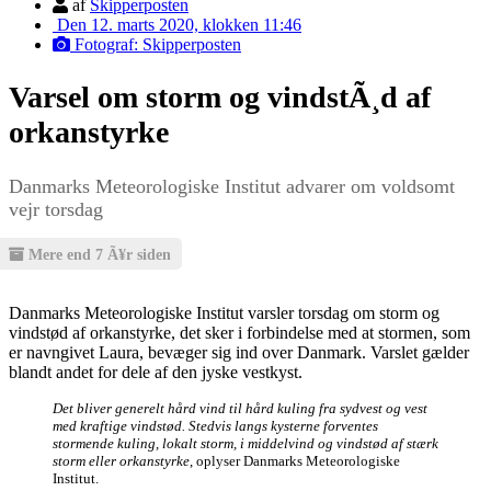
af
Skipperposten
Den 12. marts 2020, klokken 11:46
Fotograf: Skipperposten
Varsel om storm og vindstÃ¸d af
orkanstyrke
Danmarks Meteorologiske Institut advarer om voldsomt
vejr torsdag
Mere end 7 Ã¥r siden
Danmarks Meteorologiske Institut varsler torsdag om storm og
vindstød af orkanstyrke, det sker i forbindelse med at stormen, som
er navngivet Laura, bevæger sig ind over Danmark. Varslet gælder
blandt andet for dele af den jyske vestkyst.
Det bliver generelt hård vind til hård kuling fra sydvest og vest
med kraftige vindstød. Stedvis langs kysterne forventes
stormende kuling, lokalt storm, i middelvind og vindstød af stærk
storm eller orkanstyrke
, oplyser Danmarks Meteorologiske
Institut.