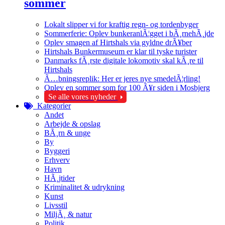
sommer
Lokalt slipper vi for kraftig regn- og tordenbyger
Sommerferie: Oplev bunkeranlÃ¦gget i bÃ¸rnehÃ¸jde
Oplev smagen af Hirtshals via gyldne drÃ¥ber
Hirtshals Bunkermuseum er klar til tyske turister
Danmarks fÃ¸rste digitale lokomotiv skal kÃ¸re til
Hirtshals
Ã…bningsreplik: Her er jeres nye smedelÃ¦rling!
Oplev en sommer som for 100 Ã¥r siden i Mosbjerg
Se alle vores nyheder
Kategorier
Andet
Arbejde & opslag
BÃ¸rn & unge
By
Byggeri
Erhverv
Havn
HÃ¸jtider
Kriminalitet & udrykning
Kunst
Livsstil
MiljÃ¸ & natur
Politik