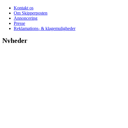
Kontakt os
Om Skipperposten
Annoncering
Presse
Reklamations- & klagemuligheder
Nyheder
Nu stiger antenneselskabs HAStigheder
Kom pÃ¥ museum for halv pris denne sommer
Lokalt slipper vi for kraftig regn- og tordenbyger
Sommerferie: Oplev bunkeranlÃ¦gget i bÃ¸rnehÃ¸jde
Oplev smagen af Hirtshals via gyldne drÃ¥ber
Hirtshals Bunkermuseum er klar til tyske turister
Danmarks fÃ¸rste digitale lokomotiv skal kÃ¸re til Hirtshals
Ã…bningsreplik: Her er jeres nye smedelÃ¦rling!
Oplev en sommer som for 100 Ã¥r siden i Mosbjerg
Se alle nyheder
Kategorier
Andet