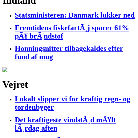
Indland
Statsministeren: Danmark lukker ned
Fremtidens fiskefartÃ¸j sparer 61%
pÃ¥ brÃ¦ndstof
Honningsnitter tilbagekaldes efter
fund af mug
Vejret
Lokalt slipper vi for kraftig regn- og
tordenbyger
Det kraftigeste vindstÃ¸d mÃ¥lt
lÃ¸rdag aften