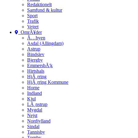
Redaktionelt
Samfund & kultur
Sport
Trafik
Vejret
OmrÃ¥der
Ã…byen
Asdal (Allingdam)
Astrup
Bindslev
Bjergby
EmmersbÃ¦k
Hirtshals
HjÃ¸rring
HjÃ¸rring Kommune
Horne
Indland
Kjul
LÃ¸nstrup
Mygdal
Nejst
Nordjylland
Sindal
Tannisby
Tornby