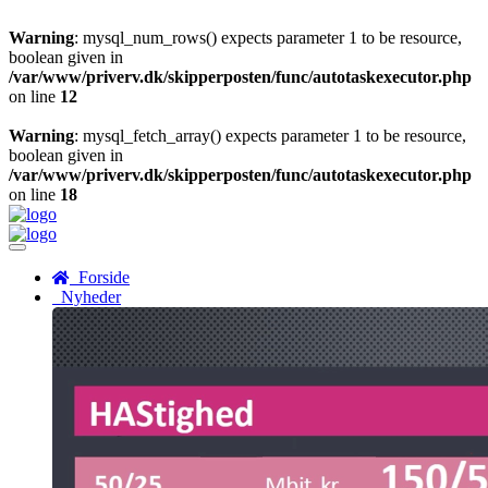
Warning
: mysql_num_rows() expects parameter 1 to be resource,
boolean given in
/var/www/priverv.dk/skipperposten/func/autotaskexecutor.php
on line
12
Warning
: mysql_fetch_array() expects parameter 1 to be resource,
boolean given in
/var/www/priverv.dk/skipperposten/func/autotaskexecutor.php
on line
18
Menu
Forside
Nyheder