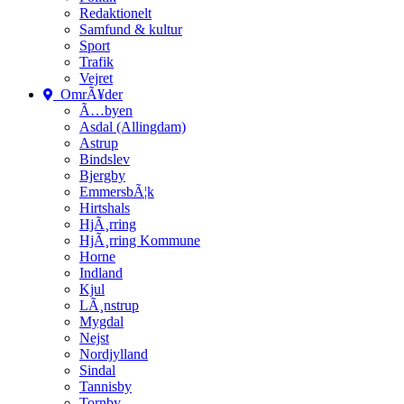
Redaktionelt
Samfund & kultur
Sport
Trafik
Vejret
OmrÃ¥der
Ã…byen
Asdal (Allingdam)
Astrup
Bindslev
Bjergby
EmmersbÃ¦k
Hirtshals
HjÃ¸rring
HjÃ¸rring Kommune
Horne
Indland
Kjul
LÃ¸nstrup
Mygdal
Nejst
Nordjylland
Sindal
Tannisby
Tornby