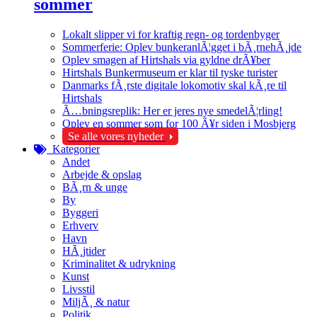
sommer
Lokalt slipper vi for kraftig regn- og tordenbyger
Sommerferie: Oplev bunkeranlÃ¦gget i bÃ¸rnehÃ¸jde
Oplev smagen af Hirtshals via gyldne drÃ¥ber
Hirtshals Bunkermuseum er klar til tyske turister
Danmarks fÃ¸rste digitale lokomotiv skal kÃ¸re til
Hirtshals
Ã…bningsreplik: Her er jeres nye smedelÃ¦rling!
Oplev en sommer som for 100 Ã¥r siden i Mosbjerg
Se alle vores nyheder
Kategorier
Andet
Arbejde & opslag
BÃ¸rn & unge
By
Byggeri
Erhverv
Havn
HÃ¸jtider
Kriminalitet & udrykning
Kunst
Livsstil
MiljÃ¸ & natur
Politik