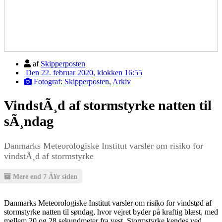
af
Skipperposten
Den 22. februar 2020, klokken 16:55
Fotograf: Skipperposten, Arkiv
VindstÃ¸d af stormstyrke natten til
sÃ¸ndag
Danmarks Meteorologiske Institut varsler om risiko for
vindstÃ¸d af stormstyrke
Mere end 7 Ã¥r siden
Danmarks Meteorologiske Institut varsler om risiko for vindstød af
stormstyrke natten til søndag, hvor vejret byder på kraftig blæst, med
mellem 20 og 28 sekundmeter fra vest. Stormstyrke kendes ved,