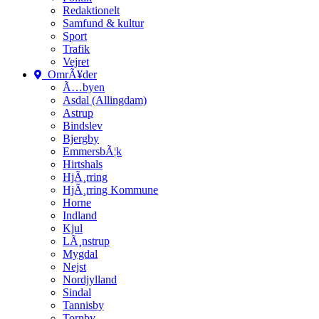
Redaktionelt
Samfund & kultur
Sport
Trafik
Vejret
OmrÃ¥der
Ã…byen
Asdal (Allingdam)
Astrup
Bindslev
Bjergby
EmmersbÃ¦k
Hirtshals
HjÃ¸rring
HjÃ¸rring Kommune
Horne
Indland
Kjul
LÃ¸nstrup
Mygdal
Nejst
Nordjylland
Sindal
Tannisby
Tornby