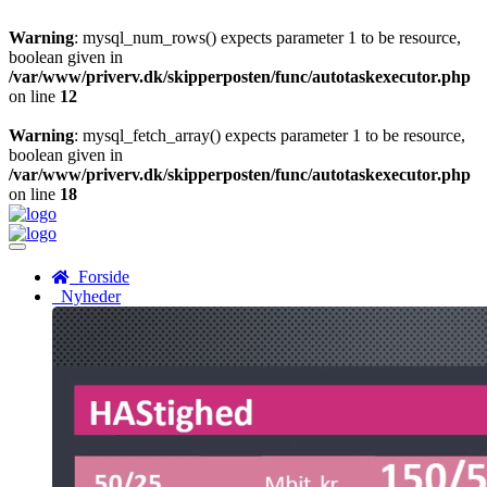
Warning
: mysql_num_rows() expects parameter 1 to be resource,
boolean given in
/var/www/priverv.dk/skipperposten/func/autotaskexecutor.php
on line
12
Warning
: mysql_fetch_array() expects parameter 1 to be resource,
boolean given in
/var/www/priverv.dk/skipperposten/func/autotaskexecutor.php
on line
18
Menu
Forside
Nyheder