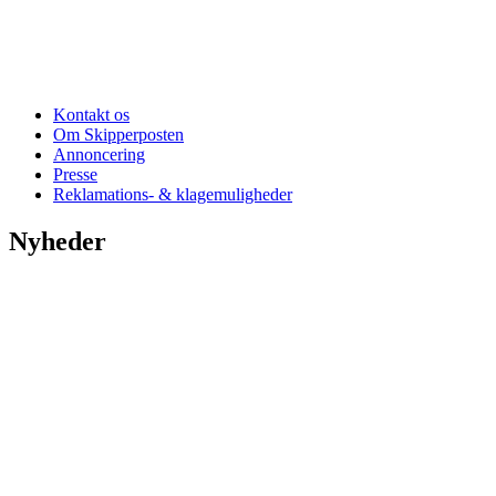
Kontakt os
Om Skipperposten
Annoncering
Presse
Reklamations- & klagemuligheder
Nyheder
Nu stiger antenneselskabs HAStigheder
Kom pÃ¥ museum for halv pris denne sommer
Lokalt slipper vi for kraftig regn- og tordenbyger
Sommerferie: Oplev bunkeranlÃ¦gget i bÃ¸rnehÃ¸jde
Oplev smagen af Hirtshals via gyldne drÃ¥ber
Hirtshals Bunkermuseum er klar til tyske turister
Danmarks fÃ¸rste digitale lokomotiv skal kÃ¸re til Hirtshals
Ã…bningsreplik: Her er jeres nye smedelÃ¦rling!
Oplev en sommer som for 100 Ã¥r siden i Mosbjerg
Se alle nyheder