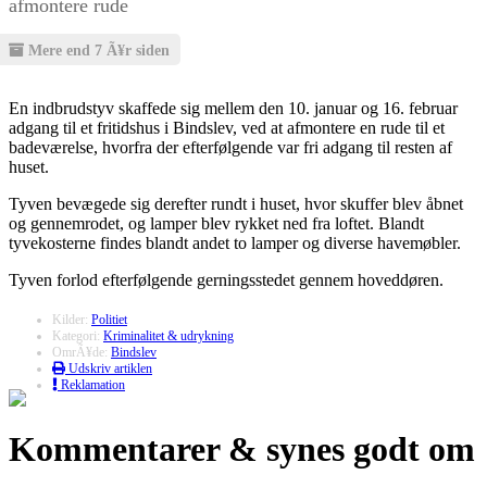
afmontere rude
Mere end 7 Ã¥r siden
En indbrudstyv skaffede sig mellem den 10. januar og 16. februar
adgang til et fritidshus i Bindslev, ved at afmontere en rude til et
badeværelse, hvorfra der efterfølgende var fri adgang til resten af
huset.
Tyven bevægede sig derefter rundt i huset, hvor skuffer blev åbnet
og gennemrodet, og lamper blev rykket ned fra loftet. Blandt
tyvekosterne findes blandt andet to lamper og diverse havemøbler.
Tyven forlod efterfølgende gerningsstedet gennem hoveddøren.
Kilder:
Politiet
Kategori:
Kriminalitet & udrykning
OmrÃ¥de:
Bindslev
Udskriv artiklen
Reklamation
Kommentarer & synes godt om