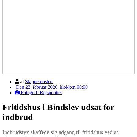
af
Skipperposten
Den 22. februar 2020, klokken 00:00
Fotograf: Rigspolitiet
Fritidshus i Bindslev udsat for
indbrud
Indbrudstyv skaffede sig adgang til fritidshus ved at