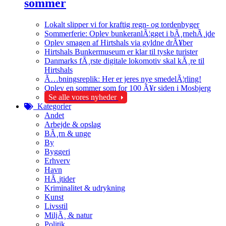
sommer
Lokalt slipper vi for kraftig regn- og tordenbyger
Sommerferie: Oplev bunkeranlÃ¦gget i bÃ¸rnehÃ¸jde
Oplev smagen af Hirtshals via gyldne drÃ¥ber
Hirtshals Bunkermuseum er klar til tyske turister
Danmarks fÃ¸rste digitale lokomotiv skal kÃ¸re til
Hirtshals
Ã…bningsreplik: Her er jeres nye smedelÃ¦rling!
Oplev en sommer som for 100 Ã¥r siden i Mosbjerg
Se alle vores nyheder
Kategorier
Andet
Arbejde & opslag
BÃ¸rn & unge
By
Byggeri
Erhverv
Havn
HÃ¸jtider
Kriminalitet & udrykning
Kunst
Livsstil
MiljÃ¸ & natur
Politik