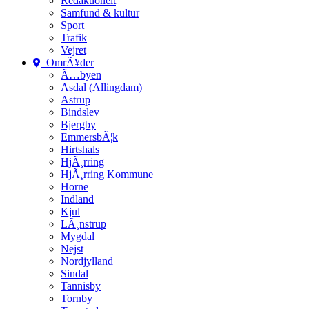
Redaktionelt
Samfund & kultur
Sport
Trafik
Vejret
OmrÃ¥der
Ã…byen
Asdal (Allingdam)
Astrup
Bindslev
Bjergby
EmmersbÃ¦k
Hirtshals
HjÃ¸rring
HjÃ¸rring Kommune
Horne
Indland
Kjul
LÃ¸nstrup
Mygdal
Nejst
Nordjylland
Sindal
Tannisby
Tornby