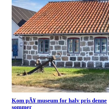
Kom pÃ¥ museum for halv pris denne
sommer