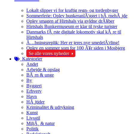
Lokalt slipper vi for kraftig regn- og tordenbyger
Sommerferie: Oplev bunkeranlÃ¦gget i bÃ¸rnehÃ¸jde
Oplev smagen af Hirtshals via gyldne drÃ¥ber
Hirtshals Bunkermuseum er klar til tyske turister
Danmarks fÃ¸rste digitale lokomotiv skal kÃ¸re til
Hirtshals
Ã…bningsreplik: Her er jeres nye smedelÃ¦rling!
Oplev en sommer som for 100 Ã¥r siden i Mosbjerg
Se alle vores nyheder
Kategorier
Andet
Arbejde & opslag
BÃ¸rn & unge
By
Byggeri
Erhverv
Havn
HÃ¸jtider
Kriminalitet & udrykning
Kunst
Livsstil
MiljÃ¸ & natur
Politik