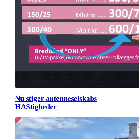
Nu stiger antenneselskabs
HAStigheder