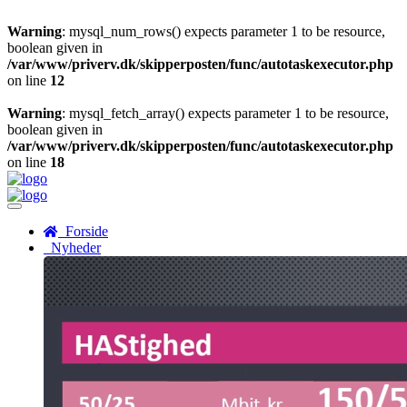
Warning
: mysql_num_rows() expects parameter 1 to be resource,
boolean given in
/var/www/priverv.dk/skipperposten/func/autotaskexecutor.php
on line
12
Warning
: mysql_fetch_array() expects parameter 1 to be resource,
boolean given in
/var/www/priverv.dk/skipperposten/func/autotaskexecutor.php
on line
18
Menu
Forside
Nyheder