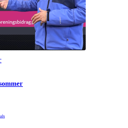
r
 sommer
als