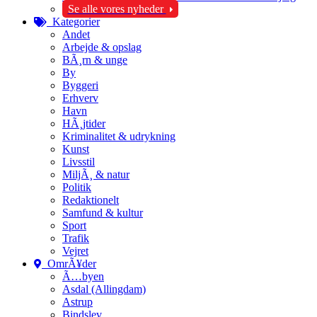
Se alle vores nyheder
Kategorier
Andet
Arbejde & opslag
BÃ¸rn & unge
By
Byggeri
Erhverv
Havn
HÃ¸jtider
Kriminalitet & udrykning
Kunst
Livsstil
MiljÃ¸ & natur
Politik
Redaktionelt
Samfund & kultur
Sport
Trafik
Vejret
OmrÃ¥der
Ã…byen
Asdal (Allingdam)
Astrup
Bindslev