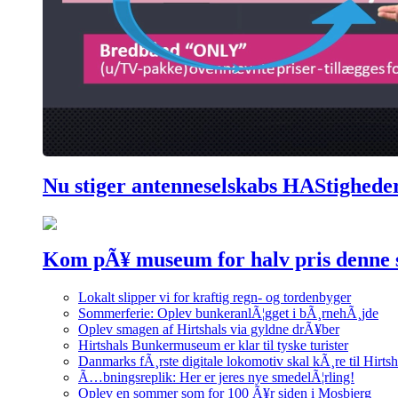
Nu stiger antenneselskabs HAStighede
Kom pÃ¥ museum for halv pris denne
Lokalt slipper vi for kraftig regn- og tordenbyger
Sommerferie: Oplev bunkeranlÃ¦gget i bÃ¸rnehÃ¸jde
Oplev smagen af Hirtshals via gyldne drÃ¥ber
Hirtshals Bunkermuseum er klar til tyske turister
Danmarks fÃ¸rste digitale lokomotiv skal kÃ¸re til Hirtsh
Ã…bningsreplik: Her er jeres nye smedelÃ¦rling!
Oplev en sommer som for 100 Ã¥r siden i Mosbjerg