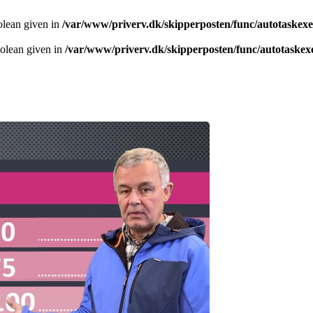
olean given in
/var/www/priverv.dk/skipperposten/func/autotaskex
oolean given in
/var/www/priverv.dk/skipperposten/func/autotaskex