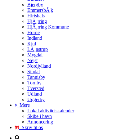
Bjergby
EmmersbÃ¦k
Hirtshals
HjÃ¸rring
HjÃ¸rring Kommune
Horne
Indland
Kjul
LÃ¸nstrup
Mygdal
Nejst
Nordjylland
Sindal
Tannisby
Tornby
Tversted
Udland
Uggerby
Mere
Lokal aktivitetskalender
Skibe i havn
Annoncering
Skriv til os