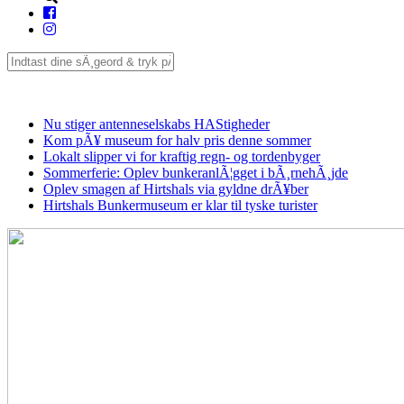
Seneste
Nu stiger antenneselskabs HAStigheder
Kom pÃ¥ museum for halv pris denne sommer
Lokalt slipper vi for kraftig regn- og tordenbyger
Sommerferie: Oplev bunkeranlÃ¦gget i bÃ¸rnehÃ¸jde
Oplev smagen af Hirtshals via gyldne drÃ¥ber
Hirtshals Bunkermuseum er klar til tyske turister