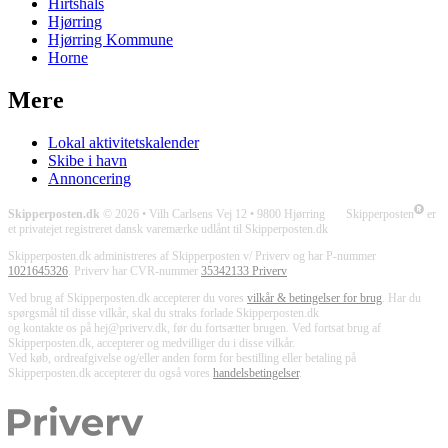
Hirtshals
Hjørring
Hjørring Kommune
Horne
Mere
Lokal aktivitetskalender
Skibe i havn
Annoncering
Skipperposten.dk
© 2026 • Vilh Carlsens Vej 12 • 9800 Hjørring Skipperposten
er
et privatejet registreret dansk varemærke udlånt til Skipperposten.dk
Skipperposten.dk administreres af Skipperposten v/ Priverv og har P-nummer
1021645326
. Priverv har CVR-nummer
35342133 Priverv
Ved brug af Skipperposten.dk accepterer du vores
vilkår & betingelser for brug
. Har du
spørgsmål til disse vilkår, skal du straks forlade Skipperposten.dk
og kontakte os på hej@priverv.dk, før du fortsætter brugen. Ved fortsat brug af
Skipperposten.dk, accepterer og medvilliger du i disse vilkår.
Ved køb, ordreafgivelse og/eller anden form for bestilling eller betaling på
Skipperposten.dk accepterer du også vores
handelsbetingelser
.