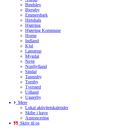
Bindslev
Bjergby
Emmersbæk
Hirtshals
Hjørring
Hjørring Kommune
Horne
Indland
Kjul
Lønstrup
Mygdal
Nejst
Nordjylland
Sindal
Tannisby
Tornby
Tversted
Udland
Uggerby
Mere
Lokal aktivitetskalender
Skibe i havn
Annoncering
Skriv til os