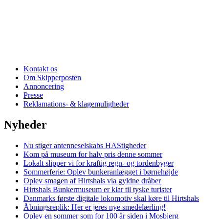
Kontakt os
Om Skipperposten
Annoncering
Presse
Reklamations- & klagemuligheder
Nyheder
Nu stiger antenneselskabs HAStigheder
Kom på museum for halv pris denne sommer
Lokalt slipper vi for kraftig regn- og tordenbyger
Sommerferie: Oplev bunkeranlægget i børnehøjde
Oplev smagen af Hirtshals via gyldne dråber
Hirtshals Bunkermuseum er klar til tyske turister
Danmarks første digitale lokomotiv skal køre til Hirtshals
Åbningsreplik: Her er jeres nye smedelærling!
Oplev en sommer som for 100 år siden i Mosbjerg