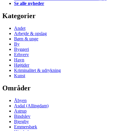
Se alle nyheder
Kategorier
Andet
Arbejde & opslag
Børn & unge
By
Byggeri
Erhverv
Havn
Højtider
Kriminalitet & udrykning
Kunst
Områder
Åbyen
Asdal (Allingdam)
Astrup
Bindslev
Bjergby
Emmersbæk