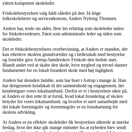
yderst kompetent skoleleder.
Friskolebestyrelsen valg faldt således på den 34 årige
folkeskolelærer og serviceøkonom, Anders Nyborg Thomsen.
Anders har, trods sin alder, flere års erfaring som skoleleder inden
for friskoleverdenen. Først som administrativ leder og siden som
skoleleder.
Det er friskolebestyrelsens overbevisning, at Anders er manden, der
kan efterleve skolens grundværdier og i fællesskab med bestyrelse
og forældre give Astrup-Sønderskov Friskole den bedste start.
Blandt andet ved at skabe den skole, hvor tryghed og trivsel danner
fundamentet for en lokalt forankret skole med høj faglighed.
Anders har desuden familie, som har boet i Astrup i mange år. Han
har derigennem kendskab til det sammenhold og engagement, der
kendetegner vores lokalsamfund. Derfor er vi i bestyrelsen sikre på,
at Anders er den rette til at forstå, hvad lokal forankring af skolen
betyder for vores lokalsamfund, og hvorfor et nært samarbejde med
det lokale foreningsliv og forretningsliv er en forudsætning for
skolens udvikling.
At Anders er en effektiv skoleleder fik bestyrelsen allerede at mærke
fredag, hvor der ikke gik mange minutter fra at nyheden blev sendt