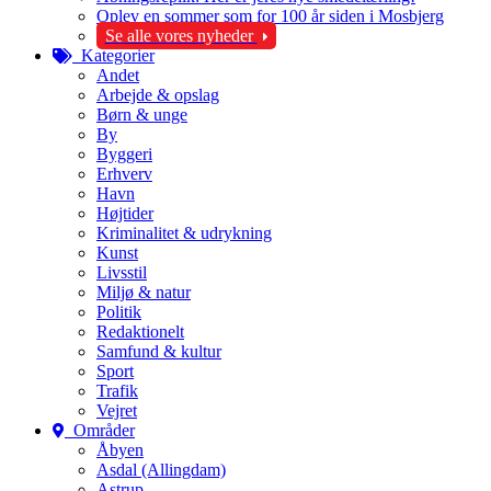
Oplev en sommer som for 100 år siden i Mosbjerg
Se alle vores nyheder
Kategorier
Andet
Arbejde & opslag
Børn & unge
By
Byggeri
Erhverv
Havn
Højtider
Kriminalitet & udrykning
Kunst
Livsstil
Miljø & natur
Politik
Redaktionelt
Samfund & kultur
Sport
Trafik
Vejret
Områder
Åbyen
Asdal (Allingdam)
Astrup