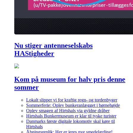
Nu stiger antenneselskabs
HAStigheder
Kom på museum for halv pris denne
sommer
Lokalt slipper vi for kraftig regn- og tordenbyger
Sommerferie: Oplev bunkeranlægget i børnehøjde
Oplev smagen af Hirtshals via gyldne dråber
Hirtshals Bunkermuseum er klar til tyske turister
Danmarks første digitale lokomotiv skal køre til
Hirtshals
Åbningsreplik: Her er jeres nye smedelærling!