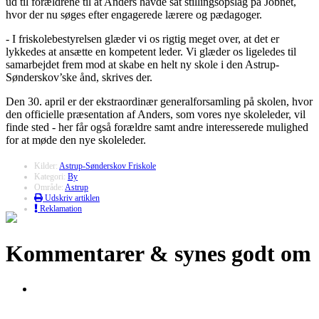
ud til forældrene til at Anders havde sat stillingsopslag på Jobnet,
hvor der nu søges efter engagerede lærere og pædagoger.
- I friskolebestyrelsen glæder vi os rigtig meget over, at det er
lykkedes at ansætte en kompetent leder. Vi glæder os ligeledes til
samarbejdet frem mod at skabe en helt ny skole i den Astrup-
Sønderskov’ske ånd, skrives der.
Den 30. april er der ekstraordinær generalforsamling på skolen, hvor
den officielle præsentation af Anders, som vores nye skoleleder, vil
finde sted - her får også forældre samt andre interesserede mulighed
for at møde den nye skoleleder.
Kilder:
Astrup-Sønderskov Friskole
Kategori:
By
Område:
Astrup
Udskriv artiklen
Reklamation
Kommentarer & synes godt om